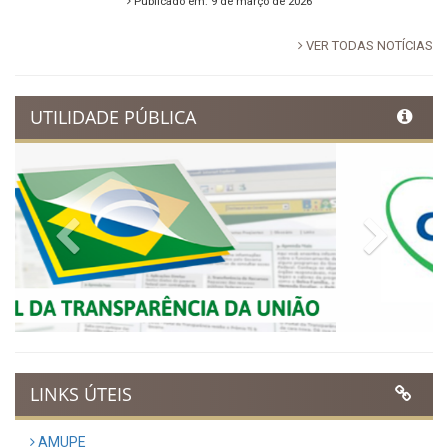
promete noite de fé e louvor
em Ibimirim
Publicado em: 17 de março de 2026
Ibimirim inicia contagem
regressiva para o Dia
Municipal do Evangélico 2026
Publicado em: 9 de março de 2026
VER TODAS NOTÍCIAS
UTILIDADE PÚBLICA
Previous
Next