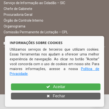
Ibimirim - PE
ORGANIZACIONAL
O Prefeito
Vice Prefeito
INFORMAÇÕES SOBRE COOKIES
Ouvidoria Municipal
Utilizamos serviços de terceiros que utilizam cookies.
Serviço de Informação ao Cidadão – SIC
Essas ferramentas nos ajudam a oferecer uma melhor
Chefe de Gabinete
experiência de navegação. Ao clicar no botão “Aceitar”
Procuradoria Geral
você concorda com o uso de cookies em nosso site. Para
Órgão de Controle Interno
maiores informações, acesse a nossa
Política de
Organograma
Privacidade
.
Comissão Permanente de Licitação – CPL
Aceitar
CURTA NOSSA FAN PAGE
Fechar