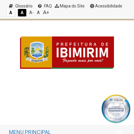
Glossário
FAQ
Mapa do Site
Acessibilidade
A+
A
A
A
A-
MENU PRINCIPAL