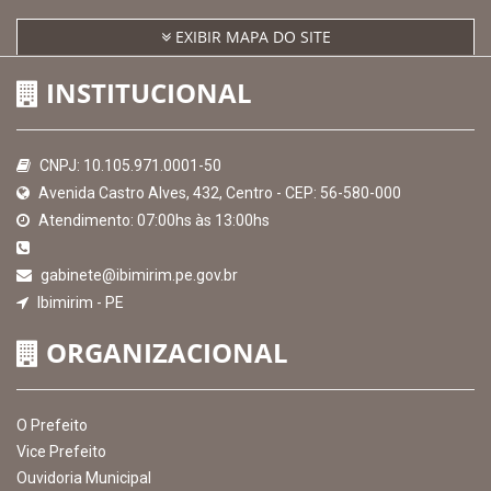
Receber Informações sobre novos Repasses
Hora:
06:41
/
Quinta-Feira
,
06 de agosto
de 2026
MAPA DO SITE
EXIBIR MAPA DO SITE
INSTITUCIONAL
CNPJ: 10.105.971.0001-50
Avenida Castro Alves, 432, Centro - CEP: 56-580-000
Atendimento: 07:00hs às 13:00hs
gabinete@ibimirim.pe.gov.br