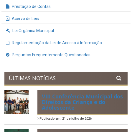
INFORMAÇÕES ÚTEIS
Processos de Licitação
Contratos e Termos Aditivos
Demonstrativos Fiscais
Planejamento Orçamentário
Prestação de Contas
Acervo de Leis
Lei Orgânica Municipal
Regulamentação da Lei de Acesso à Informação
Perguntas Frequentemente Questionadas