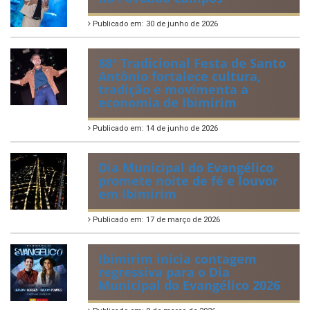
Quadrilhas Juninas de
Ibimirim mantêm viva a
tradição e representam o
munícipio em Pernambuco
Publicado em: 2 de julho de 2026
Tradicional Festa de São Pedro
no Povoado Campos
Publicado em: 30 de junho de 2026
88ª Tradicional Festa de Santo
Antônio fortalece cultura,
tradição e movimenta a
economia de Ibimirim
Publicado em: 14 de junho de 2026
Dia Municipal do Evangélico