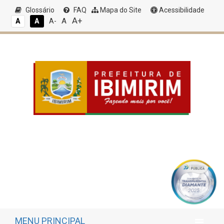
Glossário
FAQ
Mapa do Site
Acessibilidade
A+
A
A
A
A-
MENU PRINCIPAL