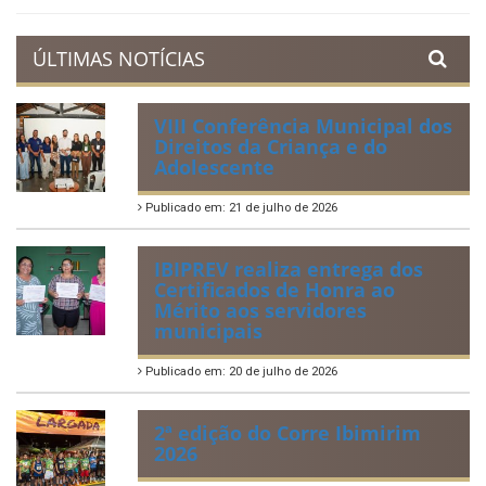
ÚLTIMAS NOTÍCIAS
VIII Conferência Municipal dos
Direitos da Criança e do
Adolescente
Publicado em: 21 de julho de 2026
IBIPREV realiza entrega dos
Certificados de Honra ao
Mérito aos servidores
municipais
Publicado em: 20 de julho de 2026
2ª edição do Corre Ibimirim
2026