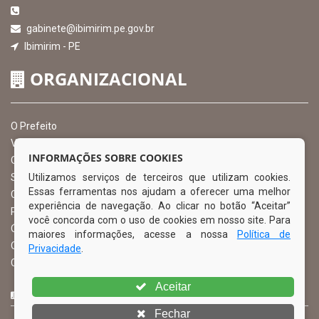
gabinete@ibimirim.pe.gov.br
Ibimirim - PE
ORGANIZACIONAL
O Prefeito
Vice Prefeito
INFORMAÇÕES SOBRE COOKIES
Ouvidoria Municipal
Utilizamos serviços de terceiros que utilizam cookies.
Serviço de Informação ao Cidadão – SIC
Essas ferramentas nos ajudam a oferecer uma melhor
Chefe de Gabinete
experiência de navegação. Ao clicar no botão “Aceitar”
Procuradoria Geral
você concorda com o uso de cookies em nosso site. Para
Órgão de Controle Interno
maiores informações, acesse a nossa
Política de
Organograma
Privacidade
.
Comissão Permanente de Licitação – CPL
Aceitar
CURTA NOSSA FAN PAGE
Fechar