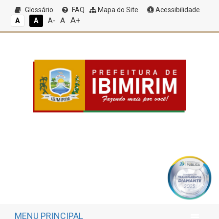
Glossário
FAQ
Mapa do Site
Acessibilidade
A+
A
A
A
A-
MENU PRINCIPAL