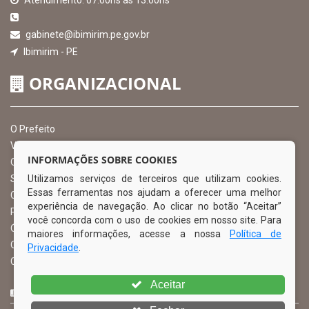
Atendimento: 07:00hs às 13:00hs
gabinete@ibimirim.pe.gov.br
Ibimirim - PE
ORGANIZACIONAL
O Prefeito
Vice Prefeito
INFORMAÇÕES SOBRE COOKIES
Ouvidoria Municipal
Utilizamos serviços de terceiros que utilizam cookies.
Serviço de Informação ao Cidadão – SIC
Essas ferramentas nos ajudam a oferecer uma melhor
Chefe de Gabinete
experiência de navegação. Ao clicar no botão “Aceitar”
Procuradoria Geral
você concorda com o uso de cookies em nosso site. Para
Órgão de Controle Interno
maiores informações, acesse a nossa
Política de
Organograma
Privacidade
.
Comissão Permanente de Licitação – CPL
Aceitar
CURTA NOSSA FAN PAGE