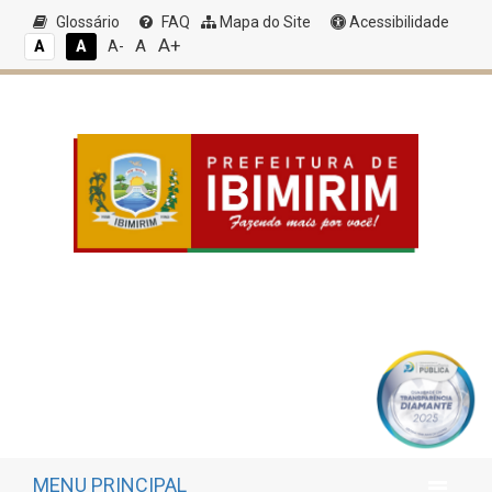
Glossário
FAQ
Mapa do Site
Acessibilidade
A+
A
A
A
A-
MENU PRINCIPAL