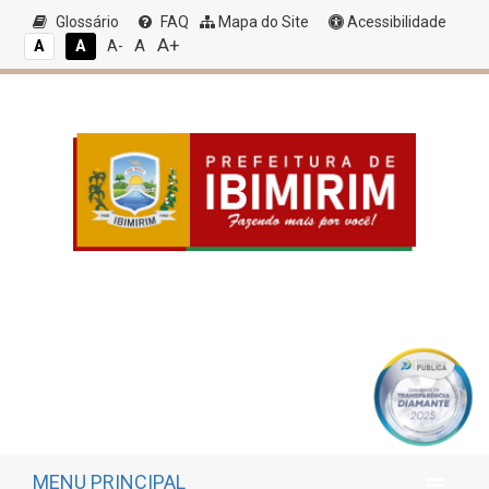
Glossário
FAQ
Mapa do Site
Acessibilidade
A+
A
A
A
A-
MENU PRINCIPAL