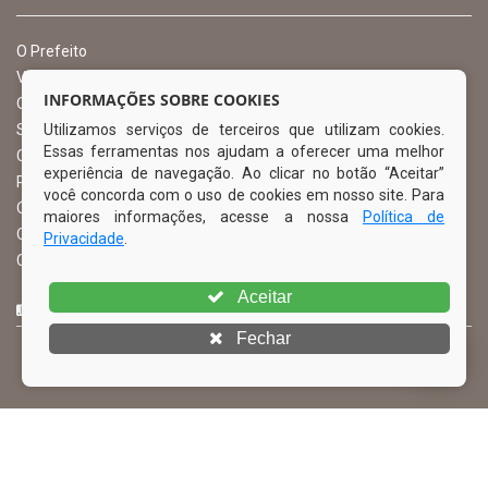
O Prefeito
Vice Prefeito
INFORMAÇÕES SOBRE COOKIES
Ouvidoria Municipal
Utilizamos serviços de terceiros que utilizam cookies.
Serviço de Informação ao Cidadão – SIC
Essas ferramentas nos ajudam a oferecer uma melhor
Chefe de Gabinete
experiência de navegação. Ao clicar no botão “Aceitar”
Procuradoria Geral
você concorda com o uso de cookies em nosso site. Para
Órgão de Controle Interno
maiores informações, acesse a nossa
Política de
Organograma
Privacidade
.
Comissão Permanente de Licitação – CPL
Aceitar
CURTA NOSSA FAN PAGE
Fechar