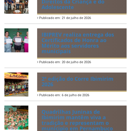
Direitos da Criança e do
Adolescente
Publicado em: 21 de julho de 2026
IBIPREV realiza entrega dos
Certificados de Honra ao
Mérito aos servidores
municipais
Publicado em: 20 de julho de 2026
2ª edição do Corre Ibimirim
2026
Publicado em: 6 de julho de 2026
Quadrilhas Juninas de
Ibimirim mantêm viva a
tradição e representam o
munícipio em Pernambuco