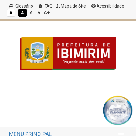
Glossário
FAQ
Mapa do Site
Acessibilidade
A+
A
A
A
A-
MENU PRINCIPAL