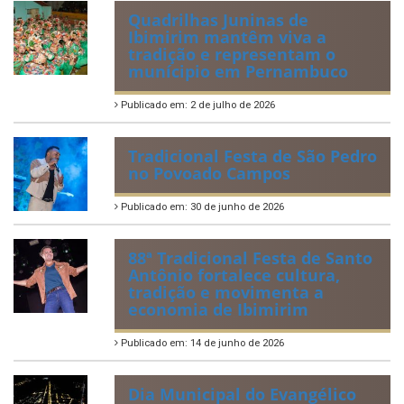
Quadrilhas Juninas de
Ibimirim mantêm viva a
tradição e representam o
munícipio em Pernambuco
Publicado em: 2 de julho de 2026
Tradicional Festa de São Pedro
no Povoado Campos
Publicado em: 30 de junho de 2026
88ª Tradicional Festa de Santo
Antônio fortalece cultura,
tradição e movimenta a
economia de Ibimirim
Publicado em: 14 de junho de 2026
Dia Municipal do Evangélico