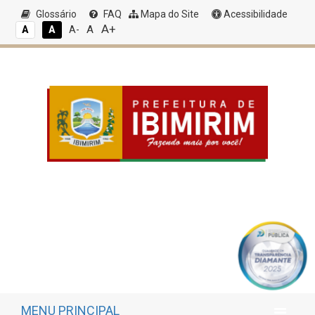
Glossário
FAQ
Mapa do Site
Acessibilidade
A+
A
A
A
A-
MENU PRINCIPAL