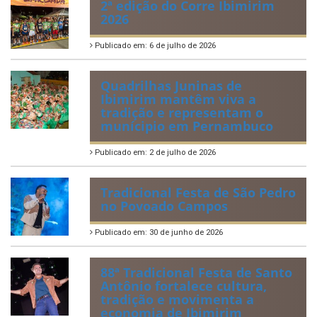
2ª edição do Corre Ibimirim
2026
Publicado em: 6 de julho de 2026
Quadrilhas Juninas de
Ibimirim mantêm viva a
tradição e representam o
munícipio em Pernambuco
Publicado em: 2 de julho de 2026
Tradicional Festa de São Pedro
no Povoado Campos
Publicado em: 30 de junho de 2026
88ª Tradicional Festa de Santo
Antônio fortalece cultura,
tradição e movimenta a
economia de Ibimirim