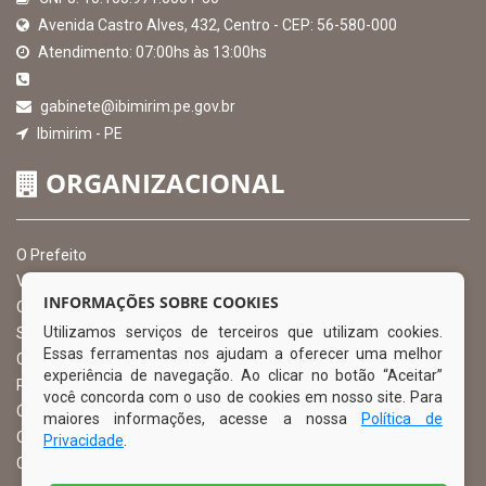
Avenida Castro Alves, 432, Centro - CEP: 56-580-000
Atendimento: 07:00hs às 13:00hs
gabinete@ibimirim.pe.gov.br
Ibimirim - PE
ORGANIZACIONAL
O Prefeito
Vice Prefeito
INFORMAÇÕES SOBRE COOKIES
Ouvidoria Municipal
Utilizamos serviços de terceiros que utilizam cookies.
Serviço de Informação ao Cidadão – SIC
Essas ferramentas nos ajudam a oferecer uma melhor
Chefe de Gabinete
experiência de navegação. Ao clicar no botão “Aceitar”
Procuradoria Geral
você concorda com o uso de cookies em nosso site. Para
Órgão de Controle Interno
maiores informações, acesse a nossa
Política de
Organograma
Privacidade
.
Comissão Permanente de Licitação – CPL