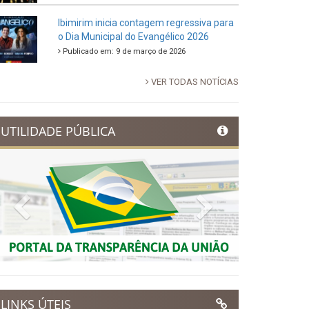
88ª Tradicional Festa de Santo Antônio
fortalece cultura, tradição e movimenta a
economia de Ibimirim
Publicado em: 14 de junho de 2026
Dia Municipal do Evangélico promete
noite de fé e louvor em Ibimirim
Publicado em: 17 de março de 2026
Ibimirim inicia contagem regressiva para
o Dia Municipal do Evangélico 2026
Publicado em: 9 de março de 2026
VER TODAS NOTÍCIAS
UTILIDADE PÚBLICA