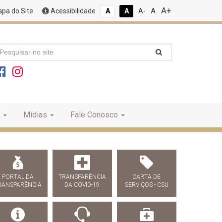
A+
A
pa do Site
Acessibilidade
A
A
A-
Mídias
Fale Conosco
PORTAL DA
TRANSPARÊNCIA
CARTA DE
RANSPARÊNCIA
DA COVID-19
SERVIÇOS - CSU