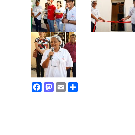
Facebook
Mastodon
Email
Share