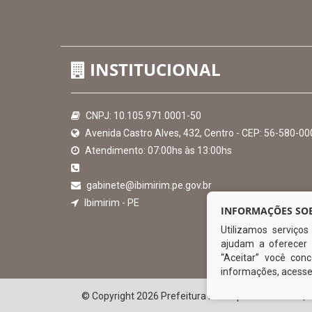
Hora:
10:54
/
Sexta-Feira
,
07 de agosto de 2026
INSTITUCIONAL
INFORMAÇÕES SOB
Utilizamos serviço
CNPJ: 10.105.971.0001-50
ajudam a oferecer 
Avenida Castro Alves, 432, Centro - CEP: 56-580-00
“Aceitar” você co
Atendimento: 07:00hs às 13:00hs
informações, acess
gabinete@ibimirim.pe.gov.br