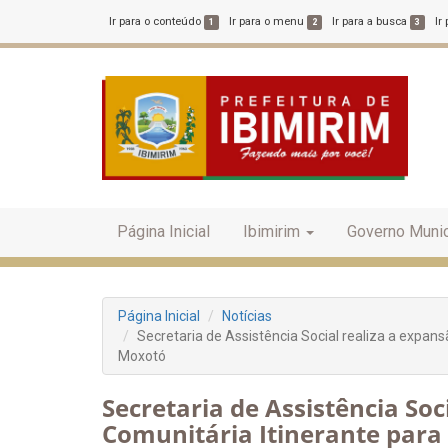
Ir para o conteúdo
Ir para o menu
Ir para a busca
Ir
1
2
3
Página Inicial
Ibimirim
Governo Munic
Página Inicial
Notícias
Secretaria de Assistência Social realiza a expans
Moxotó
Secretaria de Assistência So
Comunitária Itinerante para 