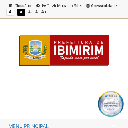
Glossário
FAQ
Mapa do Site
Acessibilidade
A+
A
A
A
A-
MENU PRINCIPAL