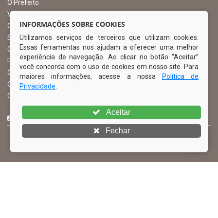
O Prefeito
Vice Prefeito
INFORMAÇÕES SOBRE COOKIES
Ouvidoria Municipal
Utilizamos serviços de terceiros que utilizam cookies.
Serviço de Informação ao Cidadão – SIC
Essas ferramentas nos ajudam a oferecer uma melhor
Chefe de Gabinete
experiência de navegação. Ao clicar no botão “Aceitar”
Procuradoria Geral
você concorda com o uso de cookies em nosso site. Para
Órgão de Controle Interno
maiores informações, acesse a nossa
Política de
Organograma
Privacidade
.
Comissão Permanente de Licitação – CPL
Aceitar
CURTA NOSSA FAN PAGE
Fechar