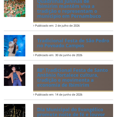
Quadrilhas Juninas de
Ibimirim mantêm viva a
tradição e representam o
munícipio em Pernambuco
Publicado em: 2 de julho de 2026
Tradicional Festa de São Pedro
no Povoado Campos
Publicado em: 30 de junho de 2026
88ª Tradicional Festa de Santo
Antônio fortalece cultura,
tradição e movimenta a
economia de Ibimirim
Publicado em: 14 de junho de 2026
Dia Municipal do Evangélico
promete noite de fé e louvor