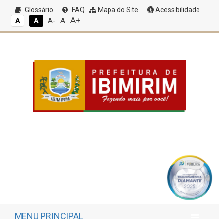
Glossário
FAQ
Mapa do Site
Acessibilidade
A+
A
A
A
A-
MENU PRINCIPAL