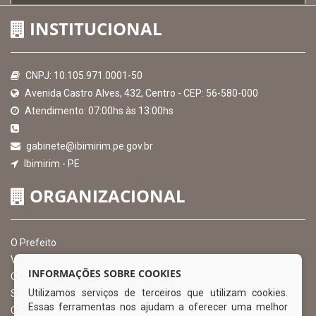
INSTITUCIONAL
CNPJ: 10.105.971.0001-50
Avenida Castro Alves, 432, Centro - CEP: 56-580-000
Atendimento: 07:00hs às 13:00hs
gabinete@ibimirim.pe.gov.br
Ibimirim - PE
ORGANIZACIONAL
O Prefeito
Vice Prefeito
INFORMAÇÕES SOBRE COOKIES
Ouvidoria Municipal
Utilizamos serviços de terceiros que utilizam cookies.
Serviço de Informação ao Cidadão – SIC
Essas ferramentas nos ajudam a oferecer uma melhor
Chefe de Gabinete