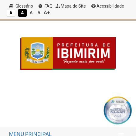
Glossário
FAQ
Mapa do Site
Acessibilidade
A+
A
A
A
A-
MENU PRINCIPAL