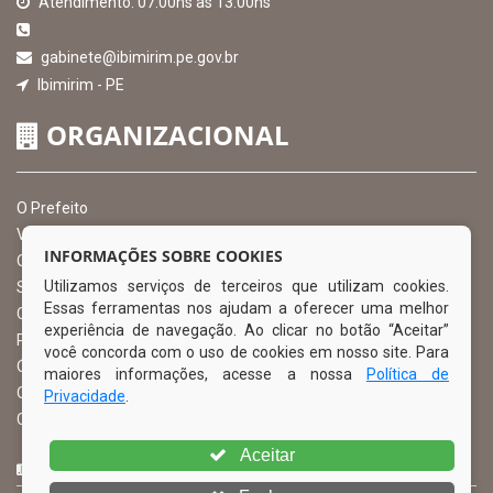
Atendimento: 07:00hs às 13:00hs
gabinete@ibimirim.pe.gov.br
Ibimirim - PE
ORGANIZACIONAL
O Prefeito
Vice Prefeito
INFORMAÇÕES SOBRE COOKIES
Ouvidoria Municipal
Utilizamos serviços de terceiros que utilizam cookies.
Serviço de Informação ao Cidadão – SIC
Essas ferramentas nos ajudam a oferecer uma melhor
Chefe de Gabinete
experiência de navegação. Ao clicar no botão “Aceitar”
Procuradoria Geral
você concorda com o uso de cookies em nosso site. Para
Órgão de Controle Interno
maiores informações, acesse a nossa
Política de
Organograma
Privacidade
.
Comissão Permanente de Licitação – CPL
Aceitar
CURTA NOSSA FAN PAGE