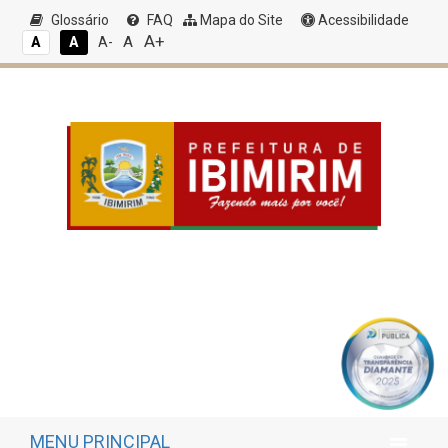
Glossário
FAQ
Mapa do Site
Acessibilidade
A+
A
A
A
A-
MENU PRINCIPAL