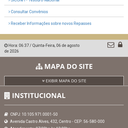
Governo de Pernambuco
Controladoria-Geral da União
Confederação Nacional de Municípios - CNM
QEdu
SICONFI - Tesouro Nacional
Consultar Convênios
Receber Informações sobre novos Repasses
Hora:
06:37
/
Quinta-Feira
,
06 de agosto
de 2026
MAPA DO SITE