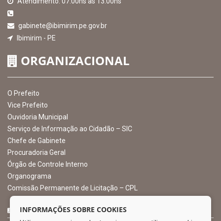
EXIBIR MAPA DO SITE
INSTITUCIONAL
CNPJ: 10.105.971.0001-50
Avenida Castro Alves, 432, Centro - CEP: 56-580-000
Atendimento: 07:00hs às 13:00hs
gabinete@ibimirim.pe.gov.br
Ibimirim - PE
ORGANIZACIONAL
O Prefeito
Vice Prefeito
INFORMAÇÕES SOBRE COOKIES
Ouvidoria Municipal