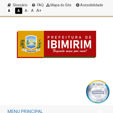
Glossário
FAQ
Mapa do Site
Acessibilidade
A+
A
A
A
A-
MENU PRINCIPAL