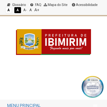
Glossário
FAQ
Mapa do Site
Acessibilidade
A+
A
A
A
A-
MENU PRINCIPAL