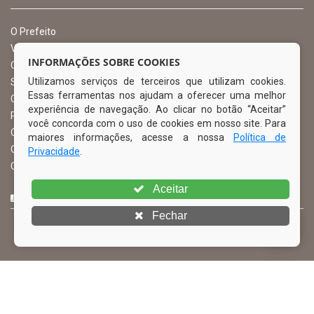
O Prefeito
Vice Prefeito
INFORMAÇÕES SOBRE COOKIES
Ouvidoria Municipal
Utilizamos serviços de terceiros que utilizam cookies.
Serviço de Informação ao Cidadão – SIC
Essas ferramentas nos ajudam a oferecer uma melhor
Chefe de Gabinete
experiência de navegação. Ao clicar no botão “Aceitar”
Procuradoria Geral
você concorda com o uso de cookies em nosso site. Para
Órgão de Controle Interno
maiores informações, acesse a nossa
Política de
Organograma
Privacidade
.
Comissão Permanente de Licitação – CPL
Aceitar
CURTA NOSSA FAN PAGE
Fechar