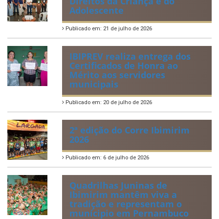
Direitos da Criança e do
Adolescente
Publicado em: 21 de julho de 2026
IBIPREV realiza entrega dos
Certificados de Honra ao
Mérito aos servidores
municipais
Publicado em: 20 de julho de 2026
2ª edição do Corre Ibimirim
2026
Publicado em: 6 de julho de 2026
Quadrilhas Juninas de
Ibimirim mantêm viva a
tradição e representam o
munícipio em Pernambuco