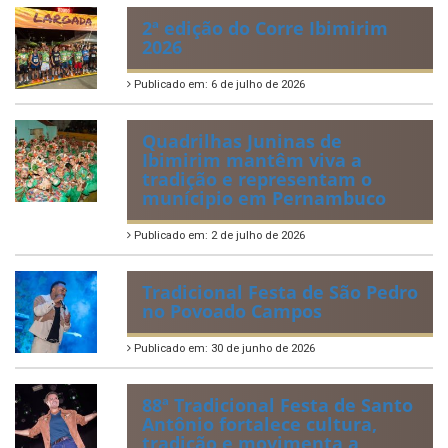
2ª edição do Corre Ibimirim
2026
Publicado em: 6 de julho de 2026
Quadrilhas Juninas de
Ibimirim mantêm viva a
tradição e representam o
munícipio em Pernambuco
Publicado em: 2 de julho de 2026
Tradicional Festa de São Pedro
no Povoado Campos
Publicado em: 30 de junho de 2026
88ª Tradicional Festa de Santo
Antônio fortalece cultura,
tradição e movimenta a