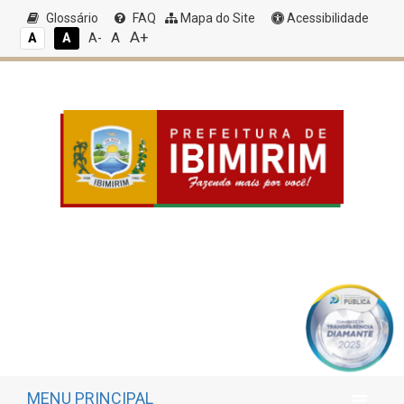
Glossário
FAQ
Mapa do Site
Acessibilidade
A+
A
A
A
A-
MENU PRINCIPAL