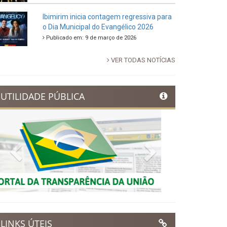
88ª Tradicional Festa de Santo Antônio
fortalece cultura, tradição e movimenta a
economia de Ibimirim
Publicado em: 14 de junho de 2026
Dia Municipal do Evangélico promete
noite de fé e louvor em Ibimirim
Publicado em: 17 de março de 2026
Ibimirim inicia contagem regressiva para
o Dia Municipal do Evangélico 2026
Publicado em: 9 de março de 2026
VER TODAS NOTÍCIAS
UTILIDADE PÚBLICA