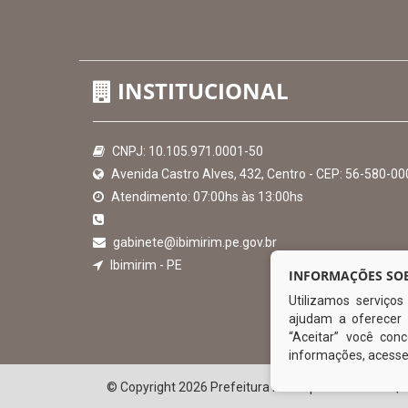
Hora:
18:31
/
Sexta-Feira
,
07 de agosto de 2026
INSTITUCIONAL
INFORMAÇÕES SOB
Utilizamos serviço
CNPJ: 10.105.971.0001-50
ajudam a oferecer 
Avenida Castro Alves, 432, Centro - CEP: 56-580-00
“Aceitar” você co
Atendimento: 07:00hs às 13:00hs
informações, acess
gabinete@ibimirim.pe.gov.br