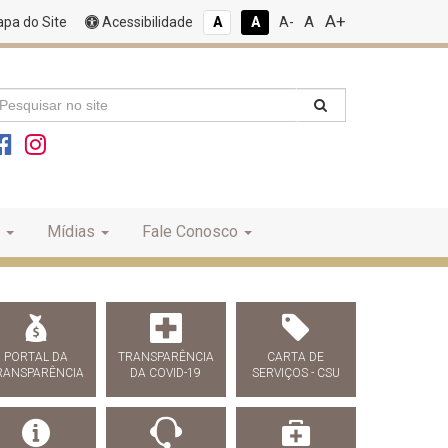
A+
A
pa do Site
Acessibilidade
A
A
A-
Mídias
Fale Conosco
PORTAL DA
TRANSPARÊNCIA
CARTA DE
RANSPARÊNCIA
DA COVID-19
SERVIÇOS - CSU