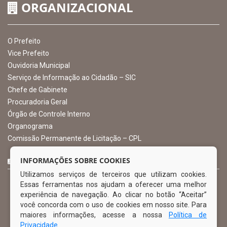
CNPJ: 10.105.971.0001-50
Avenida Castro Alves, 432, Centro - CEP: 56-580-000
Atendimento: 07:00hs às 13:00hs
gabinete@ibimirim.pe.gov.br
Ibimirim - PE
ORGANIZACIONAL
O Prefeito
Vice Prefeito
INFORMAÇÕES SOBRE COOKIES
Ouvidoria Municipal
Utilizamos serviços de terceiros que utilizam cookies.
Serviço de Informação ao Cidadão – SIC
Essas ferramentas nos ajudam a oferecer uma melhor
Chefe de Gabinete
experiência de navegação. Ao clicar no botão “Aceitar”
Procuradoria Geral
você concorda com o uso de cookies em nosso site. Para
Órgão de Controle Interno
maiores informações, acesse a nossa
Política de
Organograma
Privacidade
.