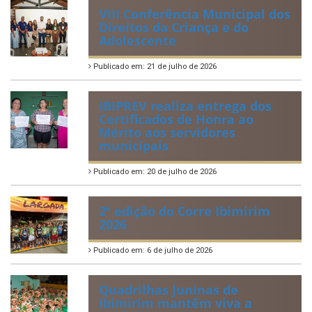
Regulamentação da Lei de Acesso à Informação
Perguntas Frequentemente Questionadas
ÚLTIMAS NOTÍCIAS
VIII Conferência Municipal dos
Direitos da Criança e do
Adolescente
Publicado em: 21 de julho de 2026
IBIPREV realiza entrega dos
Certificados de Honra ao
Mérito aos servidores
municipais
Publicado em: 20 de julho de 2026