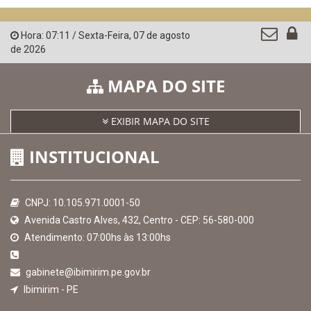
Confederação Nacional de Municípios - CNM
QEdu
SICONFI - Tesouro Nacional
Consultar Convênios
Receber Informações sobre novos Repasses
Hora:
07:11
/
Sexta-Feira
,
07 de agosto
de 2026
MAPA DO SITE
EXIBIR MAPA DO SITE
INSTITUCIONAL