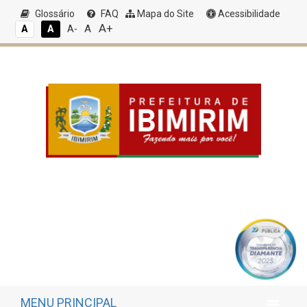
Glossário
FAQ
Mapa do Site
Acessibilidade
A+
A
A
A
A-
MENU PRINCIPAL