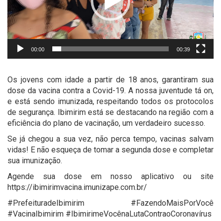
00:00
00:39
Os jovens com idade a partir de 18 anos, garantiram sua
dose da vacina contra a Covid-19. A nossa juventude tá on,
e está sendo imunizada, respeitando todos os protocolos
de segurança. Ibimirim está se destacando na região com a
eficiência do plano de vacinação, um verdadeiro sucesso.
Se já chegou a sua vez, não perca tempo, vacinas salvam
vidas! E não esqueça de tomar a segunda dose e completar
sua imunização.
Agende sua dose em nosso aplicativo ou site
https://ibimirimvacina.imunizape.com.br/
#PrefeituradeIbimirim #FazendoMaisPorVocê
#VacinaIbimirim #IbimirimeVocênaLutaContraoCoronavírus