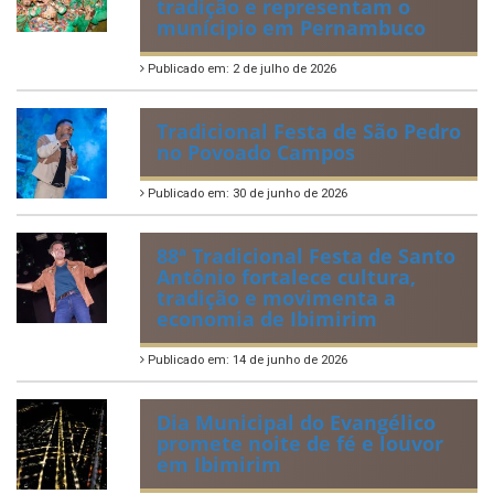
2ª edição do Corre Ibimirim
2026
Publicado em: 6 de julho de 2026
Quadrilhas Juninas de
Ibimirim mantêm viva a
tradição e representam o
munícipio em Pernambuco
Publicado em: 2 de julho de 2026
Tradicional Festa de São Pedro
no Povoado Campos
Publicado em: 30 de junho de 2026
88ª Tradicional Festa de Santo
Antônio fortalece cultura,