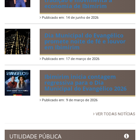
UTILIDADE PÚBLICA
Previous
Next
LINKS ÚTEIS
AMUPE
Governo de Pernambuco
Controladoria-Geral da União