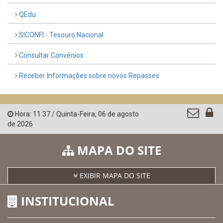
CNPJ: 10.105.971.0001-50
Avenida Castro Alves, 432, Centro - CEP: 56-580-000
Atendimento: 07:00hs às 13:00hs
gabinete@ibimirim.pe.gov.br
Ibimirim - PE
ORGANIZACIONAL
O Prefeito
Vice Prefeito
Ouvidoria Municipal
Serviço de Informação ao Cidadão – SIC
Chefe de Gabinete
Procuradoria Geral
Órgão de Controle Interno