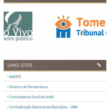
Confederação Nacional de Municípios - CNM
QEdu
SICONFI - Tesouro Nacional
Consultar Convênios
Receber Informações sobre novos Repasses
Hora:
11:37
/
Quinta-Feira
,
06 de agosto
de 2026
MAPA DO SITE
EXIBIR MAPA DO SITE
INSTITUCIONAL