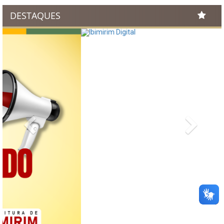
DESTAQUES
Previous
Next
INFORMAÇÕES ÚTEIS
Processos de Licitação
Contratos e Termos Aditivos
Demonstrativos Fiscais
Planejamento Orçamentário
Prestação de Contas
Acervo de Leis