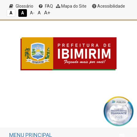
Glossário
FAQ
Mapa do Site
Acessibilidade
A+
A
A
A
A-
MENU PRINCIPAL