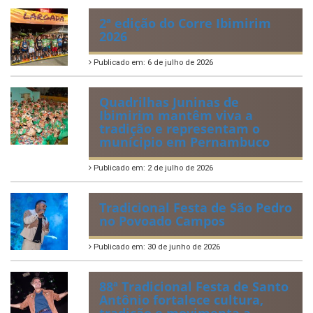
Antônio fortalece cultura,
tradição e movimenta a
economia de Ibimirim
Publicado em: 14 de junho de 2026
Dia Municipal do Evangélico
promete noite de fé e louvor
em Ibimirim
Publicado em: 17 de março de 2026
Ibimirim inicia contagem
regressiva para o Dia
Municipal do Evangélico 2026
Publicado em: 9 de março de 2026
VER TODAS NOTÍCIAS