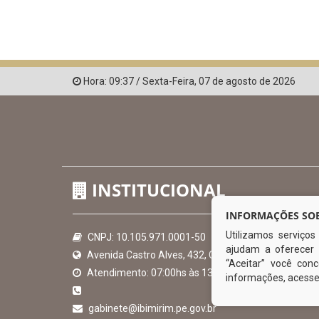
Hora:
09:37
/
Sexta-Feira
,
07 de agosto de 2026
INSTITUCIONAL
INFORMAÇÕES SOB
Utilizamos serviço
CNPJ: 10.105.971.0001-50
ajudam a oferecer 
Avenida Castro Alves, 432, Centro - CEP: 56-580-00
“Aceitar” você co
Atendimento: 07:00hs às 13:00hs
informações, acess
gabinete@ibimirim.pe.gov.br