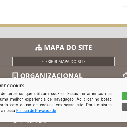
MAPA DO SITE
EXIBIR MAPA DO SITE
ORGANIZACIONAL
RE COOKIES
s de terceiros que utilizam cookies. Essas ferramentas nos
O Prefeito
uma melhor experiência de navegação. Ao clicar no botão
Vice Prefeito
0
ncorda com o uso de cookies em nosso site. Para maiores
Ouvidoria Municipal
e a nossa
Política de Privacidade
.
Serviço de Informação ao Cidadão – SIC
Chefe de Gabinete