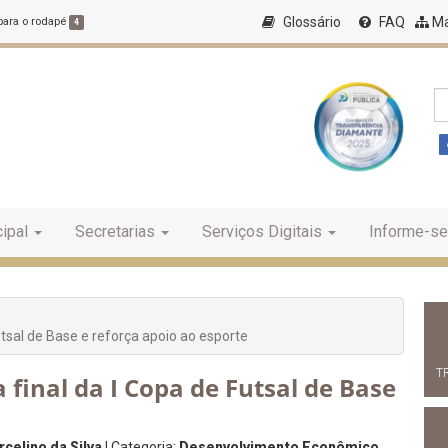
Glossário
FAQ
Ma
 para o rodapé
4
ipal
Secretarias
Serviços Digitais
Informe-se
Futsal de Base e reforça apoio ao esporte
T
a final da I Copa de Futsal de Base
celino da Silva
| Categoria:
Desenvolvimento Econômico