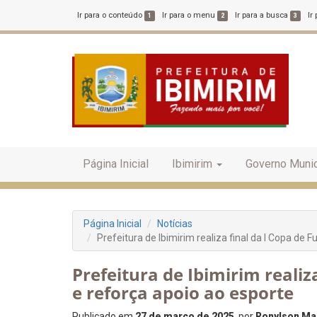
Ir para o conteúdo
Ir para o menu
Ir para a busca
Ir
1
2
3
Página Inicial
Ibimirim
Governo Munic
Página Inicial
Notícias
Prefeitura de Ibimirim realiza final da I Copa de 
Prefeitura de Ibimirim realiz
e reforça apoio ao esporte
Publicado em
27 de março de 2025
, por
Ronylson Mar