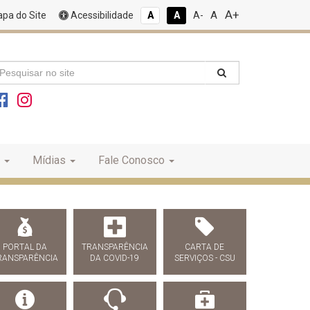
A+
A
pa do Site
Acessibilidade
A
A
A-
Mídias
Fale Conosco
PORTAL DA
TRANSPARÊNCIA
CARTA DE
RANSPARÊNCIA
DA COVID-19
SERVIÇOS - CSU