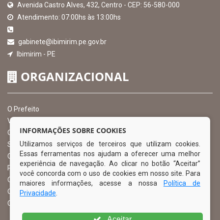
Avenida Castro Alves, 432, Centro - CEP: 56-580-000
Atendimento: 07:00hs às 13:00hs
gabinete@ibimirim.pe.gov.br
Ibimirim - PE
ORGANIZACIONAL
O Prefeito
Vice Prefeito
INFORMAÇÕES SOBRE COOKIES
Ouvidoria Municipal
Utilizamos serviços de terceiros que utilizam cookies.
Serviço de Informação ao Cidadão – SIC
Essas ferramentas nos ajudam a oferecer uma melhor
Chefe de Gabinete
experiência de navegação. Ao clicar no botão “Aceitar”
Procuradoria Geral
você concorda com o uso de cookies em nosso site. Para
Órgão de Controle Interno
maiores informações, acesse a nossa
Política de
Organograma
Privacidade
.
Comissão Permanente de Licitação – CPL
Aceitar