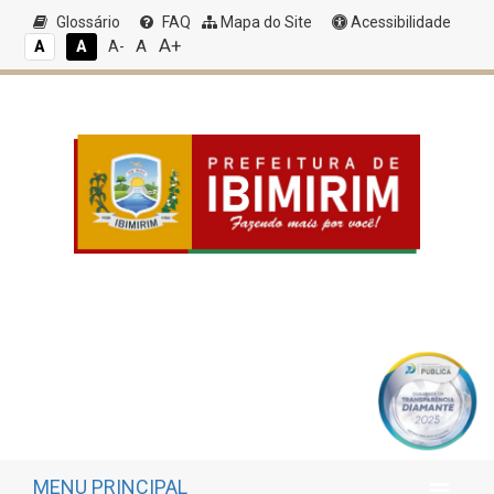
Glossário
FAQ
Mapa do Site
Acessibilidade
A+
A
A
A
A-
MENU PRINCIPAL