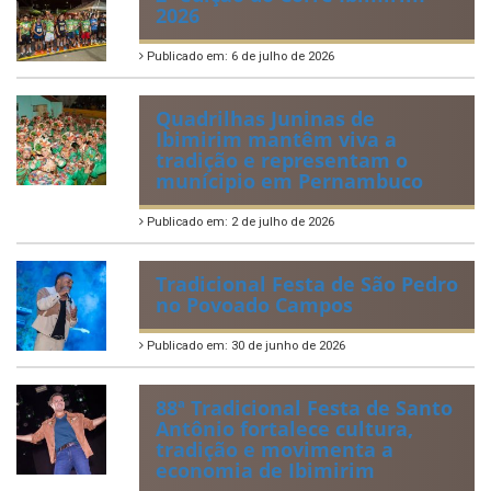
2026
Publicado em: 6 de julho de 2026
Quadrilhas Juninas de
Ibimirim mantêm viva a
tradição e representam o
munícipio em Pernambuco
Publicado em: 2 de julho de 2026
Tradicional Festa de São Pedro
no Povoado Campos
Publicado em: 30 de junho de 2026
88ª Tradicional Festa de Santo
Antônio fortalece cultura,
tradição e movimenta a
economia de Ibimirim