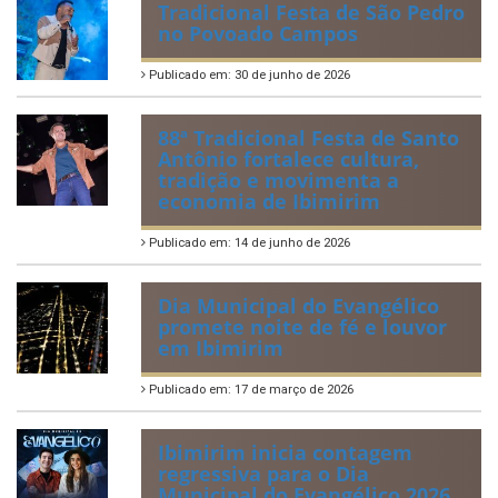
Tradicional Festa de São Pedro
no Povoado Campos
Publicado em: 30 de junho de 2026
88ª Tradicional Festa de Santo
Antônio fortalece cultura,
tradição e movimenta a
economia de Ibimirim
Publicado em: 14 de junho de 2026
Dia Municipal do Evangélico
promete noite de fé e louvor
em Ibimirim
Publicado em: 17 de março de 2026
Ibimirim inicia contagem
regressiva para o Dia
Municipal do Evangélico 2026