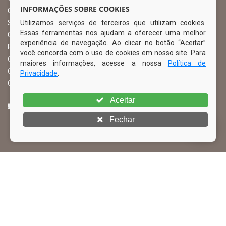
INFORMAÇÕES SOBRE COOKIES
Ouvidoria Municipal
Utilizamos serviços de terceiros que utilizam cookies.
Serviço de Informação ao Cidadão – SIC
Essas ferramentas nos ajudam a oferecer uma melhor
Chefe de Gabinete
experiência de navegação. Ao clicar no botão “Aceitar”
Procuradoria Geral
você concorda com o uso de cookies em nosso site. Para
Órgão de Controle Interno
maiores informações, acesse a nossa
Política de
Organograma
Privacidade
.
Comissão Permanente de Licitação – CPL
Aceitar
CURTA NOSSA FAN PAGE
Fechar
© Copyright 2026 Prefeitura Municipal de Ibimirim | Todos os