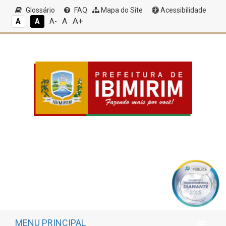
Glossário
FAQ
Mapa do Site
Acessibilidade
A+
A
A
A
A-
MENU PRINCIPAL