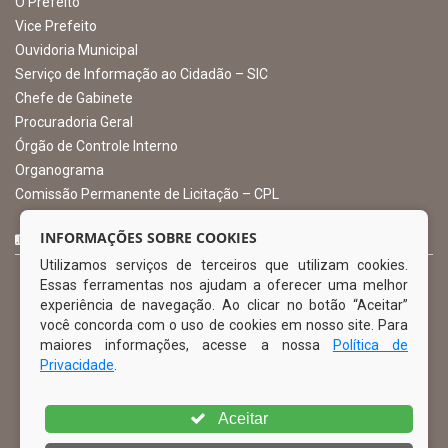
Atendimento: 07:00hs às 13:00hs
gabinete@ibimirim.pe.gov.br
Ibimirim - PE
ORGANIZACIONAL
O Prefeito
Vice Prefeito
INFORMAÇÕES SOBRE COOKIES
Ouvidoria Municipal
Utilizamos serviços de terceiros que utilizam cookies.
Serviço de Informação ao Cidadão – SIC
Essas ferramentas nos ajudam a oferecer uma melhor
Chefe de Gabinete
experiência de navegação. Ao clicar no botão “Aceitar”
Procuradoria Geral
você concorda com o uso de cookies em nosso site. Para
Órgão de Controle Interno
maiores informações, acesse a nossa
Política de
Organograma
Privacidade
.
Comissão Permanente de Licitação – CPL
Aceitar
CURTA NOSSA FAN PAGE