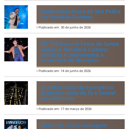
Publicado em: 6 de julho de 2026
Quadrilhas Juninas de
Ibimirim mantêm viva a
tradição e representam o
munícipio em Pernambuco
Publicado em: 2 de julho de 2026
Tradicional Festa de São Pedro
no Povoado Campos
Publicado em: 30 de junho de 2026
88ª Tradicional Festa de Santo
Antônio fortalece cultura,
tradição e movimenta a
economia de Ibimirim
Publicado em: 14 de junho de 2026