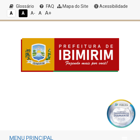
Glossário
FAQ
Mapa do Site
Acessibilidade
A+
A
A
A
A-
MENU PRINCIPAL