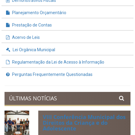
INFORMAÇÕES ÚTEIS
Processos de Licitação
Contratos e Termos Aditivos
Demonstrativos Fiscais
Planejamento Orçamentário
Prestação de Contas
Acervo de Leis
Lei Orgânica Municipal
Regulamentação da Lei de Acesso à Informação
Perguntas Frequentemente Questionadas