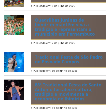
IBIPREV realiza entrega dos
Certificados de Honra ao
Mérito aos servidores
municipais
Publicado em: 20 de julho de 2026
2ª edição do Corre Ibimirim
2026
Publicado em: 6 de julho de 2026
Quadrilhas Juninas de
Ibimirim mantêm viva a
tradição e representam o
munícipio em Pernambuco
Publicado em: 2 de julho de 2026
Tradicional Festa de São Pedro
no Povoado Campos