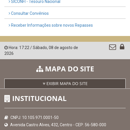
Governo de Pernambuco
Controladoria-Geral da União
Confederação Nacional de Municípios - CNM
QEdu
SICONFI - Tesouro Nacional
Consultar Convênios
Receber Informações sobre novos Repasses
Hora:
17:22
/
Sábado
,
08 de agosto de
2026
MAPA DO SITE