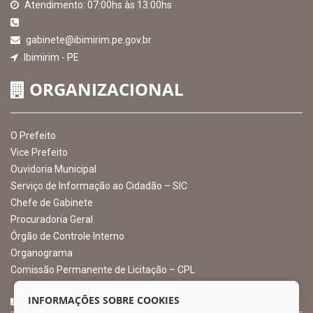
EXIBIR MAPA DO SITE
INSTITUCIONAL
CNPJ: 10.105.971.0001-50
Avenida Castro Alves, 432, Centro - CEP: 56-580-000
Atendimento: 07:00hs às 13:00hs
gabinete@ibimirim.pe.gov.br
Ibimirim - PE
ORGANIZACIONAL
O Prefeito
Vice Prefeito
INFORMAÇÕES SOBRE COOKIES
Ouvidoria Municipal