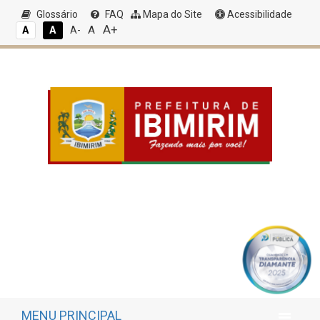
Glossário
FAQ
Mapa do Site
Acessibilidade
A+
A
A
A
A-
MENU PRINCIPAL