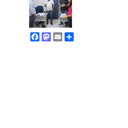
Facebook
Mastodon
Email
Share