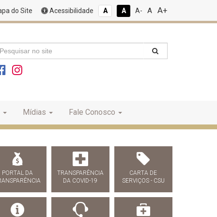
A+
A
pa do Site
Acessibilidade
A
A
A-
Mídias
Fale Conosco
PORTAL DA
TRANSPARÊNCIA
CARTA DE
RANSPARÊNCIA
DA COVID-19
SERVIÇOS - CSU