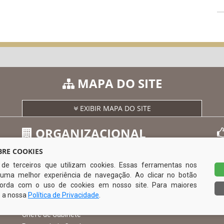
MAPA DO SITE
EXIBIR MAPA DO SITE
ORGANIZACIONAL
RE COOKIES
s de terceiros que utilizam cookies. Essas ferramentas nos
O Prefeito
uma melhor experiência de navegação. Ao clicar no botão
Vice Prefeito
0
ncorda com o uso de cookies em nosso site. Para maiores
Ouvidoria Municipal
e a nossa
Política de Privacidade
.
Serviço de Informação ao Cidadão – SIC
Chefe de Gabinete