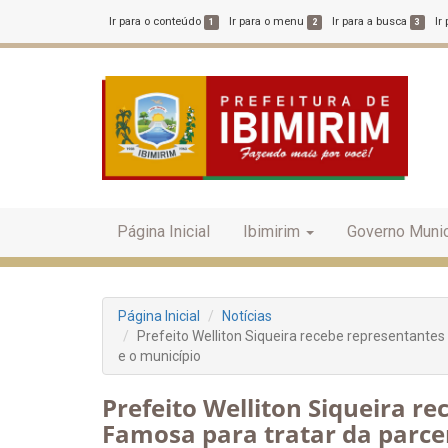
Ir para o conteúdo
Ir para o menu
Ir para a busca
Ir
1
2
3
Página Inicial
Ibimirim
Governo Munic
Página Inicial
Notícias
Prefeito Welliton Siqueira recebe representantes
e o município
Prefeito Welliton Siqueira r
Famosa para tratar da parce