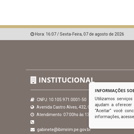
Hora:
16:07
/
Sexta-Feira
,
07 de agosto de 2026
INSTITUCIONAL
INFORMAÇÕES SOB
Utilizamos serviço
CNPJ: 10.105.971.0001-50
ajudam a oferecer 
Avenida Castro Alves, 432, Centro - CEP: 56-580-00
“Aceitar” você co
Atendimento: 07:00hs às 13:00hs
informações, acess
gabinete@ibimirim.pe.gov.br