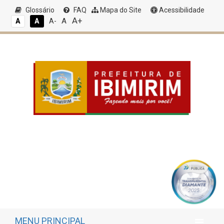
Glossário
FAQ
Mapa do Site
Acessibilidade
A+
A
A
A
A-
MENU PRINCIPAL