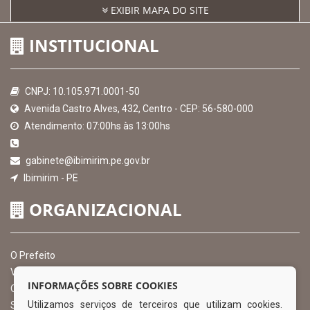
EXIBIR MAPA DO SITE
INSTITUCIONAL
CNPJ: 10.105.971.0001-50
Avenida Castro Alves, 432, Centro - CEP: 56-580-000
Atendimento: 07:00hs às 13:00hs
gabinete@ibimirim.pe.gov.br
Ibimirim - PE
ORGANIZACIONAL
O Prefeito
Vice Prefeito
INFORMAÇÕES SOBRE COOKIES
Ouvidoria Municipal
Utilizamos serviços de terceiros que utilizam cookies.
Serviço de Informação ao Cidadão – SIC