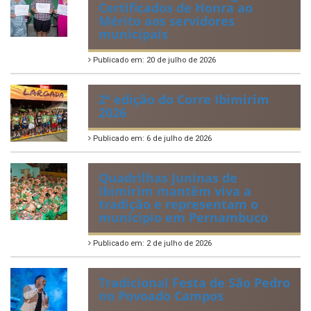
Certificados de Honra ao
Mérito aos servidores
municipais
Publicado em: 20 de julho de 2026
2ª edição do Corre Ibimirim
2026
Publicado em: 6 de julho de 2026
Quadrilhas Juninas de
Ibimirim mantêm viva a
tradição e representam o
munícipio em Pernambuco
Publicado em: 2 de julho de 2026
Tradicional Festa de São Pedro
no Povoado Campos