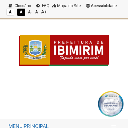
Glossário
FAQ
Mapa do Site
Acessibilidade
A+
A
A
A
A-
MENU PRINCIPAL