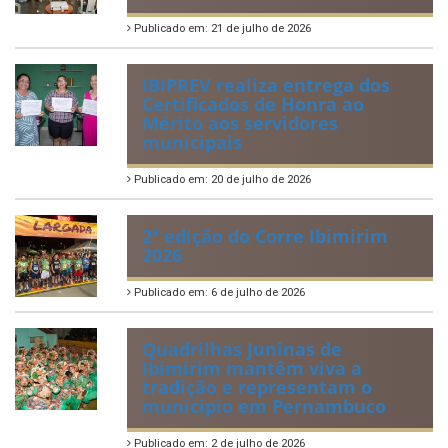
Publicado em: 21 de julho de 2026
IBIPREV realiza entrega dos
Certificados de Honra ao
Mérito aos servidores
municipais
Publicado em: 20 de julho de 2026
2ª edição do Corre Ibimirim
2026
Publicado em: 6 de julho de 2026
Quadrilhas Juninas de
Ibimirim mantêm viva a
tradição e representam o
munícipio em Pernambuco
Publicado em: 2 de julho de 2026