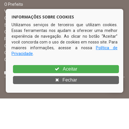
O Prefeito
Vice Prefeito
INFORMAÇÕES SOBRE COOKIES
Ouvidoria Municipal
Utilizamos serviços de terceiros que utilizam cookies.
Serviço de Informação ao Cidadão – SIC
Essas ferramentas nos ajudam a oferecer uma melhor
Chefe de Gabinete
experiência de navegação. Ao clicar no botão “Aceitar”
Procuradoria Geral
você concorda com o uso de cookies em nosso site. Para
Órgão de Controle Interno
maiores informações, acesse a nossa
Política de
Organograma
Privacidade
.
Comissão Permanente de Licitação – CPL
Aceitar
CURTA NOSSA FAN PAGE
Fechar