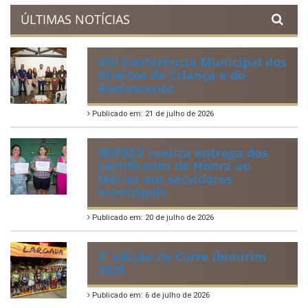
ÚLTIMAS NOTÍCIAS
VIII Conferência Municipal dos
Direitos da Criança e do
Adolescente
Publicado em: 21 de julho de 2026
IBIPREV realiza entrega dos
Certificados de Honra ao
Mérito aos servidores
municipais
Publicado em: 20 de julho de 2026
2ª edição do Corre Ibimirim
2026
Publicado em: 6 de julho de 2026