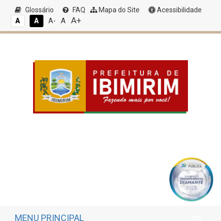
Glossário
FAQ
Mapa do Site
Acessibilidade
A+
A
A
A
A-
MENU PRINCIPAL