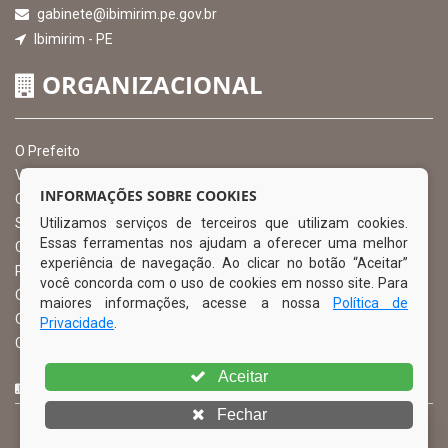
gabinete@ibimirim.pe.gov.br
Ibimirim - PE
ORGANIZACIONAL
O Prefeito
Vice Prefeito
INFORMAÇÕES SOBRE COOKIES
Ouvidoria Municipal
Utilizamos serviços de terceiros que utilizam cookies.
Serviço de Informação ao Cidadão – SIC
Essas ferramentas nos ajudam a oferecer uma melhor
Chefe de Gabinete
experiência de navegação. Ao clicar no botão “Aceitar”
Procuradoria Geral
você concorda com o uso de cookies em nosso site. Para
Órgão de Controle Interno
maiores informações, acesse a nossa
Política de
Organograma
Privacidade
.
Comissão Permanente de Licitação – CPL
Aceitar
CURTA NOSSA FAN PAGE
Fechar