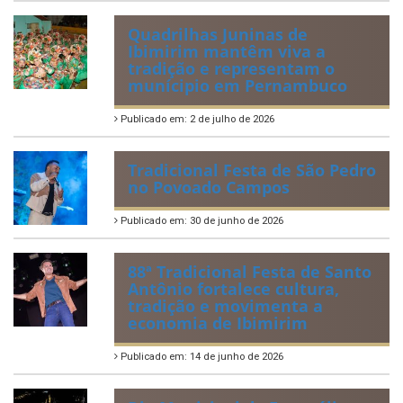
Quadrilhas Juninas de
Ibimirim mantêm viva a
tradição e representam o
munícipio em Pernambuco
Publicado em: 2 de julho de 2026
Tradicional Festa de São Pedro
no Povoado Campos
Publicado em: 30 de junho de 2026
88ª Tradicional Festa de Santo
Antônio fortalece cultura,
tradição e movimenta a
economia de Ibimirim
Publicado em: 14 de junho de 2026