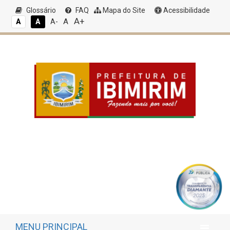
Glossário
FAQ
Mapa do Site
Acessibilidade
A+
A
A
A
A-
MENU PRINCIPAL