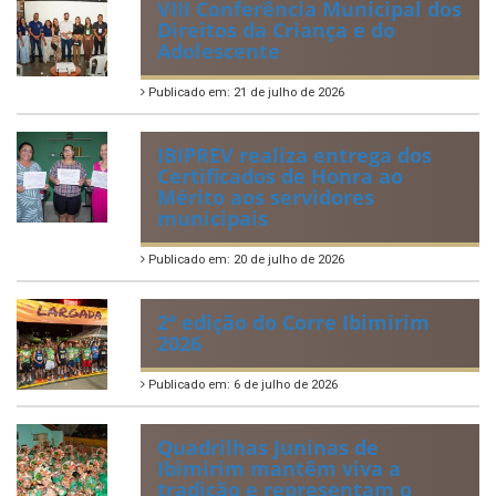
VIII Conferência Municipal dos
Direitos da Criança e do
Adolescente
Publicado em: 21 de julho de 2026
IBIPREV realiza entrega dos
Certificados de Honra ao
Mérito aos servidores
municipais
Publicado em: 20 de julho de 2026
2ª edição do Corre Ibimirim
2026
Publicado em: 6 de julho de 2026
Quadrilhas Juninas de
Ibimirim mantêm viva a
tradição e representam o