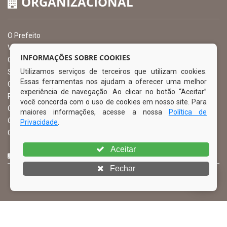
ORGANIZACIONAL
O Prefeito
Vice Prefeito
INFORMAÇÕES SOBRE COOKIES
Ouvidoria Municipal
Utilizamos serviços de terceiros que utilizam cookies.
Serviço de Informação ao Cidadão – SIC
Essas ferramentas nos ajudam a oferecer uma melhor
Chefe de Gabinete
experiência de navegação. Ao clicar no botão “Aceitar”
Procuradoria Geral
você concorda com o uso de cookies em nosso site. Para
Órgão de Controle Interno
maiores informações, acesse a nossa
Política de
Organograma
Privacidade
.
Comissão Permanente de Licitação – CPL
Aceitar
CURTA NOSSA FAN PAGE
Fechar