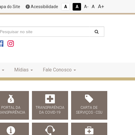
A+
A
pa do Site
Acessibilidade
A
A
A-
Mídias
Fale Conosco
PORTAL DA
TRANSPARÊNCIA
CARTA DE
RANSPARÊNCIA
DA COVID-19
SERVIÇOS - CSU