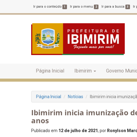
Ir para o conteúdo
Ir para o menu
Ir para a busca
Ir
1
2
3
Página Inicial
Ibimirim
Governo Munic
Página Inicial
Notícias
Ibimirim inicia imunizaç
Ibimirim inicia imunização d
anos
Publicado em
12 de julho de 2021
, por
Ronylson Marce