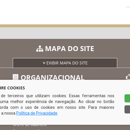
MAPA DO SITE
EXIBIR MAPA DO SITE
ORGANIZACIONAL
RE COOKIES
s de terceiros que utilizam cookies. Essas ferramentas nos
O Prefeito
uma melhor experiência de navegação. Ao clicar no botão
Vice Prefeito
0
ncorda com o uso de cookies em nosso site. Para maiores
Ouvidoria Municipal
e a nossa
Política de Privacidade
.
Serviço de Informação ao Cidadão – SIC
Chefe de Gabinete