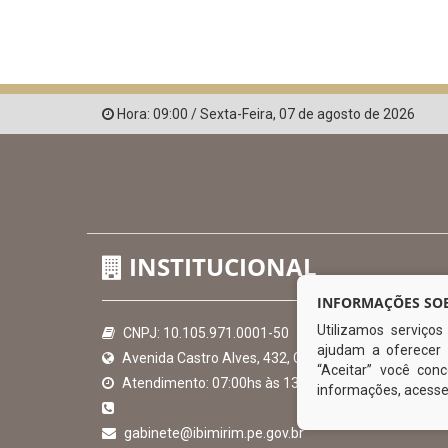
Hora:
09:00
/
Sexta-Feira
,
07 de agosto de 2026
INSTITUCIONAL
INFORMAÇÕES SOB
Utilizamos serviço
CNPJ: 10.105.971.0001-50
ajudam a oferecer 
Avenida Castro Alves, 432, Centro - CEP: 56-580-00
“Aceitar” você co
Atendimento: 07:00hs às 13:00hs
informações, acess
gabinete@ibimirim.pe.gov.br