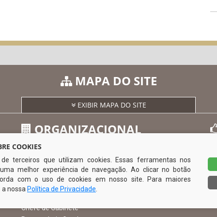
MAPA DO SITE
EXIBIR MAPA DO SITE
ORGANIZACIONAL
RE COOKIES
s de terceiros que utilizam cookies. Essas ferramentas nos
O Prefeito
uma melhor experiência de navegação. Ao clicar no botão
Vice Prefeito
0
ncorda com o uso de cookies em nosso site. Para maiores
Ouvidoria Municipal
e a nossa
Política de Privacidade
.
Serviço de Informação ao Cidadão – SIC
Chefe de Gabinete