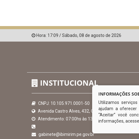
Hora:
17:09
/
Sábado
,
08 de agosto de 2026
INSTITUCIONAL
INFORMAÇÕES SOB
Utilizamos serviço
CNPJ: 10.105.971.0001-50
ajudam a oferecer 
Avenida Castro Alves, 432, Centro - CEP: 56-580-00
“Aceitar” você co
Atendimento: 07:00hs às 13:00hs
informações, acess
gabinete@ibimirim.pe.gov.br