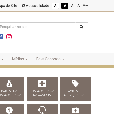
A+
A
pa do Site
Acessibilidade
A
A
A-
Mídias
Fale Conosco
PORTAL DA
TRANSPARÊNCIA
CARTA DE
RANSPARÊNCIA
DA COVID-19
SERVIÇOS - CSU