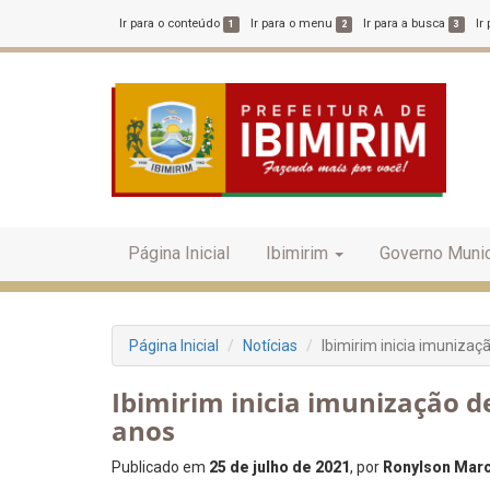
Ir para o conteúdo
Ir para o menu
Ir para a busca
Ir
1
2
3
Página Inicial
Ibimirim
Governo Munic
Página Inicial
Notícias
Ibimirim inicia imunizaç
Ibimirim inicia imunização d
anos
Publicado em
25 de julho de 2021
, por
Ronylson Marce