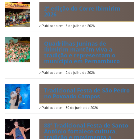
2ª edição do Corre Ibimirim
2026
Publicado em: 6 de julho de 2026
Quadrilhas Juninas de
Ibimirim mantêm viva a
tradição e representam o
munícipio em Pernambuco
Publicado em: 2 de julho de 2026
Tradicional Festa de São Pedro
no Povoado Campos
Publicado em: 30 de junho de 2026
88ª Tradicional Festa de Santo
Antônio fortalece cultura,
tradição e movimenta a