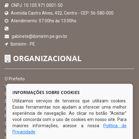
CNPJ: 10.105.971.0001-50
Avenida Castro Alves, 432, Centro - CEP: 56-580-000
Atendimento: 07:00hs às 13:00hs
gabinete@ibimirim.pe.gov.br
Ibimirim - PE
ORGANIZACIONAL
O Prefeito
Vice Prefeito
INFORMAÇÕES SOBRE COOKIES
Ouvidoria Municipal
Utilizamos serviços de terceiros que utilizam cookies.
Serviço de Informação ao Cidadão – SIC
Essas ferramentas nos ajudam a oferecer uma melhor
Chefe de Gabinete
experiência de navegação. Ao clicar no botão “Aceitar”
Procuradoria Geral
você concorda com o uso de cookies em nosso site. Para
Órgão de Controle Interno
maiores informações, acesse a nossa
Política de
Organograma
Privacidade
.
Comissão Permanente de Licitação – CPL