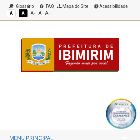
Glossário
FAQ
Mapa do Site
Acessibilidade
A+
A
A
A
A-
MENU PRINCIPAL