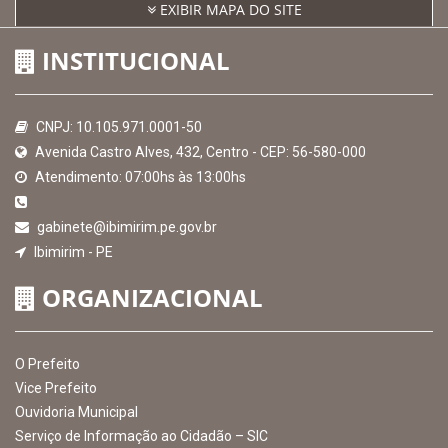
Receber Informações sobre novos Repasses
Hora:
18:41
/
Quinta-Feira
,
06 de agosto
de 2026
MAPA DO SITE
EXIBIR MAPA DO SITE
INSTITUCIONAL
CNPJ: 10.105.971.0001-50
Avenida Castro Alves, 432, Centro - CEP: 56-580-000
Atendimento: 07:00hs às 13:00hs
gabinete@ibimirim.pe.gov.br
Ibimirim - PE