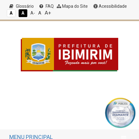
Glossário
FAQ
Mapa do Site
Acessibilidade
A+
A
A
A
A-
MENU PRINCIPAL