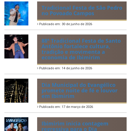
IBIPREV realiza entrega dos
Certificados de Honra ao
Mérito aos servidores
municipais
Publicado em: 20 de julho de 2026
2ª edição do Corre Ibimirim
2026
Publicado em: 6 de julho de 2026
Quadrilhas Juninas de
Ibimirim mantêm viva a
tradição e representam o
munícipio em Pernambuco
Publicado em: 2 de julho de 2026
Tradicional Festa de São Pedro