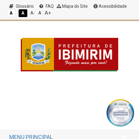
Glossário
FAQ
Mapa do Site
Acessibilidade
A+
A
A
A
A-
MENU PRINCIPAL