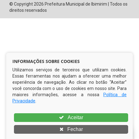
Ouvidoria Municipal
Serviço de Informação ao Cidadão – SIC
Chefe de Gabinete
Procuradoria Geral
Órgão de Controle Interno
Organograma
Comissão Permanente de Licitação – CPL
CURTA NOSSA FAN PAGE
INFORMAÇÕES SOBRE COOKIES
Utilizamos serviços de terceiros que utilizam cookies.
Essas ferramentas nos ajudam a oferecer uma melhor
experiência de navegação. Ao clicar no botão “Aceitar”
você concorda com o uso de cookies em nosso site. Para
maiores informações, acesse a nossa
Política de
Privacidade
.
Aceitar
Fechar
© Copyright 2026 Prefeitura Municipal de Ibimirim | Todos os