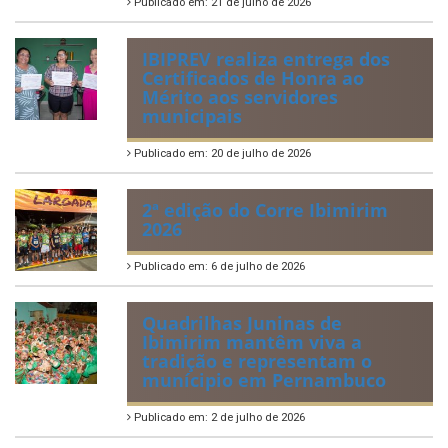
Planejamento Orçamentário
Prestação de Contas
Acervo de Leis
Lei Orgânica Municipal
Regulamentação da Lei de Acesso à Informação
Perguntas Frequentemente Questionadas
ÚLTIMAS NOTÍCIAS
VIII Conferência Municipal dos
Direitos da Criança e do
Adolescente
Publicado em: 21 de julho de 2026