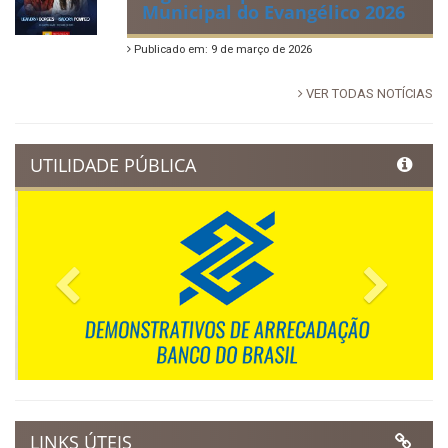
no Povoado Campos
Publicado em: 30 de junho de 2026
88ª Tradicional Festa de Santo
Antônio fortalece cultura,
tradição e movimenta a
economia de Ibimirim
Publicado em: 14 de junho de 2026
Dia Municipal do Evangélico
promete noite de fé e louvor
em Ibimirim
Publicado em: 17 de março de 2026
Ibimirim inicia contagem
regressiva para o Dia
Municipal do Evangélico 2026