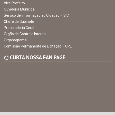
MAPA DO SITE
EXIBIR MAPA DO SITE
INSTITUCIONAL
CNPJ: 10.105.971.0001-50
Avenida Castro Alves, 432, Centro - CEP: 56-580-000
Atendimento: 07:00hs às 13:00hs
gabinete@ibimirim.pe.gov.br
Ibimirim - PE
ORGANIZACIONAL
O Prefeito
Vice Prefeito