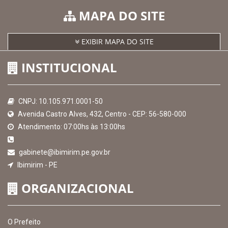
AMUPE
Governo de Pernambuco
Controladoria-Geral da União
Confederação Nacional de Municípios - CNM
QEdu
SICONFI - Tesouro Nacional
Consultar Convênios
Receber Informações sobre novos Repasses
Hora:
21:24
/
Quinta-Feira
,
06 de agosto
de 2026