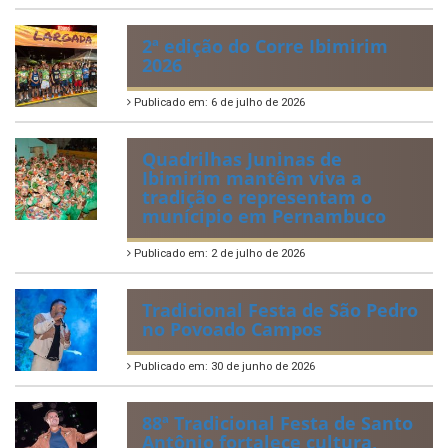
2ª edição do Corre Ibimirim
2026
Publicado em: 6 de julho de 2026
Quadrilhas Juninas de
Ibimirim mantêm viva a
tradição e representam o
munícipio em Pernambuco
Publicado em: 2 de julho de 2026
Tradicional Festa de São Pedro
no Povoado Campos
Publicado em: 30 de junho de 2026
88ª Tradicional Festa de Santo
Antônio fortalece cultura,