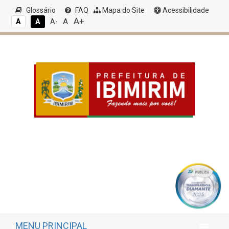
Glossário
FAQ
Mapa do Site
Acessibilidade
A+
A
A
A
A-
MENU PRINCIPAL