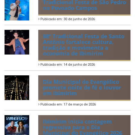
Tradicional Festa de São Pedro
no Povoado Campos
Publicado em: 30 de junho de 2026
88ª Tradicional Festa de Santo
Antônio fortalece cultura,
tradição e movimenta a
economia de Ibimirim
Publicado em: 14 de junho de 2026
Dia Municipal do Evangélico
promete noite de fé e louvor
em Ibimirim
Publicado em: 17 de março de 2026
Ibimirim inicia contagem
regressiva para o Dia
Municipal do Evangélico 2026