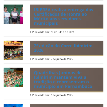
IBIPREV realiza entrega dos
Certificados de Honra ao
Mérito aos servidores
municipais
Publicado em: 20 de julho de 2026
2ª edição do Corre Ibimirim
2026
Publicado em: 6 de julho de 2026
Quadrilhas Juninas de
Ibimirim mantêm viva a
tradição e representam o
munícipio em Pernambuco
Publicado em: 2 de julho de 2026