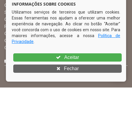
INFORMAÇÕES SOBRE COOKIES
Ouvidoria Municipal
Utilizamos serviços de terceiros que utilizam cookies.
Serviço de Informação ao Cidadão – SIC
Essas ferramentas nos ajudam a oferecer uma melhor
Chefe de Gabinete
experiência de navegação. Ao clicar no botão “Aceitar”
Procuradoria Geral
você concorda com o uso de cookies em nosso site. Para
Órgão de Controle Interno
maiores informações, acesse a nossa
Política de
Organograma
Privacidade
.
Comissão Permanente de Licitação – CPL
Aceitar
CURTA NOSSA FAN PAGE
Fechar
© Copyright 2026 Prefeitura Municipal de Ibimirim | Todos os