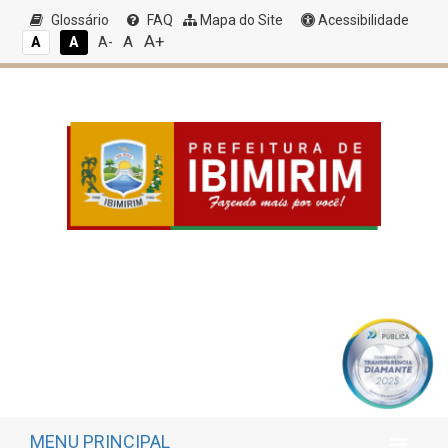
Glossário
FAQ
Mapa do Site
Acessibilidade
A+
A
A
A
A-
MENU PRINCIPAL