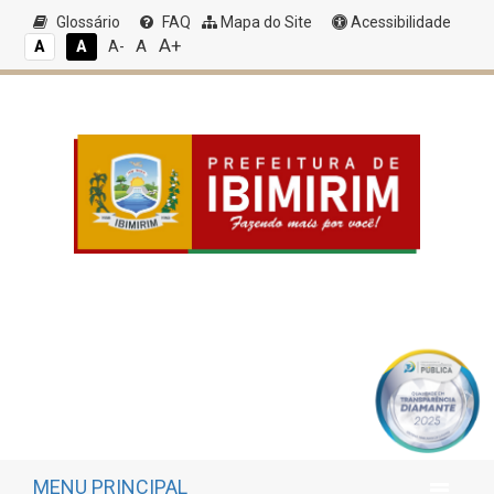
Glossário
FAQ
Mapa do Site
Acessibilidade
A+
A
A
A
A-
MENU PRINCIPAL