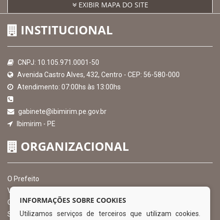
EXIBIR MAPA DO SITE
INSTITUCIONAL
CNPJ: 10.105.971.0001-50
Avenida Castro Alves, 432, Centro - CEP: 56-580-000
Atendimento: 07:00hs às 13:00hs
gabinete@ibimirim.pe.gov.br
Ibimirim - PE
ORGANIZACIONAL
O Prefeito
Vice Prefeito
INFORMAÇÕES SOBRE COOKIES
Ouvidoria Municipal
Utilizamos serviços de terceiros que utilizam cookies.
Serviço de Informação ao Cidadão – SIC