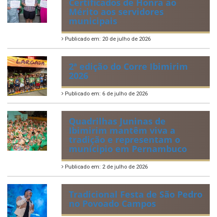
Certificados de Honra ao
Mérito aos servidores
municipais
Publicado em: 20 de julho de 2026
2ª edição do Corre Ibimirim
2026
Publicado em: 6 de julho de 2026
Quadrilhas Juninas de
Ibimirim mantêm viva a
tradição e representam o
munícipio em Pernambuco
Publicado em: 2 de julho de 2026
Tradicional Festa de São Pedro
no Povoado Campos