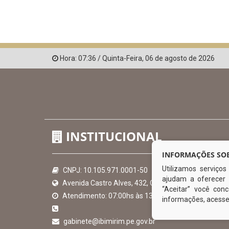
Hora:
07:36
/
Quinta-Feira
,
06 de agosto de 2026
INSTITUCIONAL
INFORMAÇÕES SOB
Utilizamos serviço
CNPJ: 10.105.971.0001-50
ajudam a oferecer 
Avenida Castro Alves, 432, Centro - CEP: 56-580-00
“Aceitar” você co
Atendimento: 07:00hs às 13:00hs
informações, acess
gabinete@ibimirim.pe.gov.br