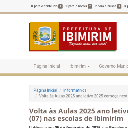
Ir para o conteúdo
Ir para o menu
Ir para a busca
Ir
1
2
3
Página Inicial
Ibimirim
Governo Munic
Página Inicial
Informativos
Volta às Aulas 2025 ano letivo 2025 começa nesta
Volta às Aulas 2025 ano leti
(07) nas escolas de Ibimirim
Publicado em
05 de fevereiro de 2025
, por
Ronylson 