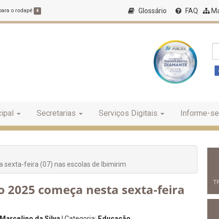
Glossário
FAQ
Ma
 para o rodapé
4
ipal
Secretarias
Serviços Digitais
Informe-se
 sexta-feira (07) nas escolas de Ibimirim
T
vo 2025 começa nesta sexta-feira
Marcelino da Silva
| Categoria:
Educação