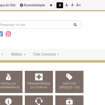
A+
A
pa do Site
Acessibilidade
A
A
A-
Mídias
Fale Conosco
PORTAL DA
TRANSPARÊNCIA
CARTA DE
RANSPARÊNCIA
DA COVID-19
SERVIÇOS - CSU