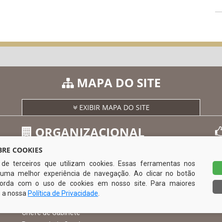
MAPA DO SITE
EXIBIR MAPA DO SITE
ORGANIZACIONAL
RE COOKIES
s de terceiros que utilizam cookies. Essas ferramentas nos
O Prefeito
uma melhor experiência de navegação. Ao clicar no botão
Vice Prefeito
0
ncorda com o uso de cookies em nosso site. Para maiores
Ouvidoria Municipal
e a nossa
Política de Privacidade
.
Serviço de Informação ao Cidadão – SIC
Chefe de Gabinete