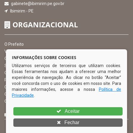
gabinete@ibimirim.pe.gov.br
Ibimirim - PE
ORGANIZACIONAL
O Prefeito
Vice Prefeito
INFORMAÇÕES SOBRE COOKIES
Ouvidoria Municipal
Utilizamos serviços de terceiros que utilizam cookies.
Serviço de Informação ao Cidadão – SIC
Essas ferramentas nos ajudam a oferecer uma melhor
Chefe de Gabinete
experiência de navegação. Ao clicar no botão “Aceitar”
Procuradoria Geral
você concorda com o uso de cookies em nosso site. Para
Órgão de Controle Interno
maiores informações, acesse a nossa
Política de
Organograma
Privacidade
.
Comissão Permanente de Licitação – CPL
Aceitar
CURTA NOSSA FAN PAGE
Fechar