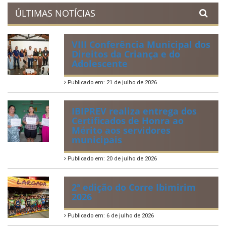
ÚLTIMAS NOTÍCIAS
VIII Conferência Municipal dos
Direitos da Criança e do
Adolescente
Publicado em: 21 de julho de 2026
IBIPREV realiza entrega dos
Certificados de Honra ao
Mérito aos servidores
municipais
Publicado em: 20 de julho de 2026
2ª edição do Corre Ibimirim
2026
Publicado em: 6 de julho de 2026