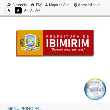
Glossário
FAQ
Mapa do Site
Acessibilidade
A+
A
A
A
A-
MENU PRINCIPAL