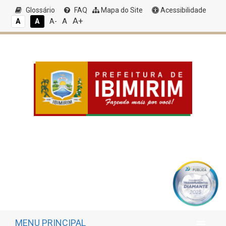
Glossário
FAQ
Mapa do Site
Acessibilidade
A+
A
A
A
A-
MENU PRINCIPAL