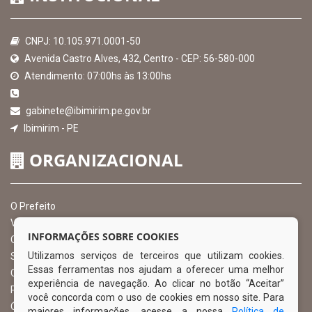
CNPJ: 10.105.971.0001-50
Avenida Castro Alves, 432, Centro - CEP: 56-580-000
Atendimento: 07:00hs às 13:00hs
gabinete@ibimirim.pe.gov.br
Ibimirim - PE
ORGANIZACIONAL
O Prefeito
Vice Prefeito
INFORMAÇÕES SOBRE COOKIES
Ouvidoria Municipal
Utilizamos serviços de terceiros que utilizam cookies.
Serviço de Informação ao Cidadão – SIC
Essas ferramentas nos ajudam a oferecer uma melhor
Chefe de Gabinete
experiência de navegação. Ao clicar no botão “Aceitar”
Procuradoria Geral
você concorda com o uso de cookies em nosso site. Para
Órgão de Controle Interno
maiores informações, acesse a nossa
Política de