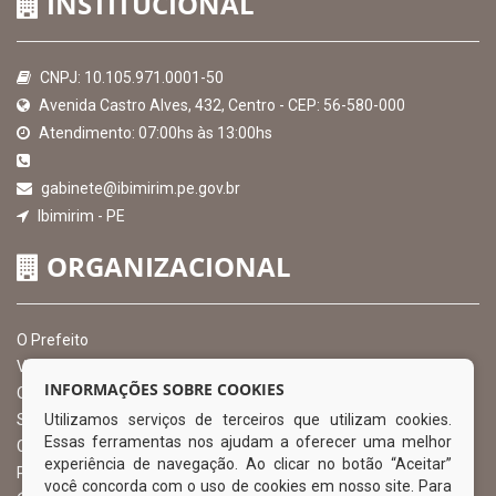
INSTITUCIONAL
CNPJ: 10.105.971.0001-50
Avenida Castro Alves, 432, Centro - CEP: 56-580-000
Atendimento: 07:00hs às 13:00hs
gabinete@ibimirim.pe.gov.br
Ibimirim - PE
ORGANIZACIONAL
O Prefeito
Vice Prefeito
INFORMAÇÕES SOBRE COOKIES
Ouvidoria Municipal
Utilizamos serviços de terceiros que utilizam cookies.
Serviço de Informação ao Cidadão – SIC
Essas ferramentas nos ajudam a oferecer uma melhor
Chefe de Gabinete
experiência de navegação. Ao clicar no botão “Aceitar”
Procuradoria Geral
você concorda com o uso de cookies em nosso site. Para