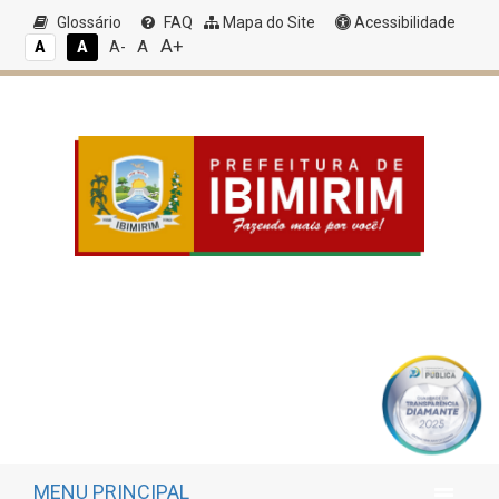
Glossário
FAQ
Mapa do Site
Acessibilidade
A+
A
A
A
A-
MENU PRINCIPAL