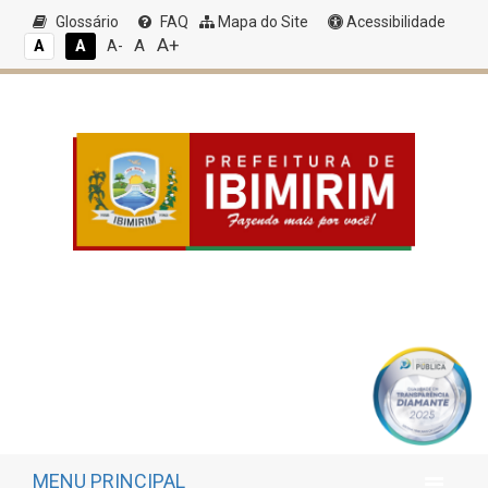
Glossário
FAQ
Mapa do Site
Acessibilidade
A+
A
A
A
A-
MENU PRINCIPAL