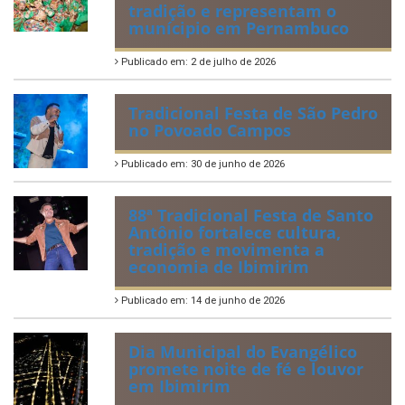
tradição e representam o
munícipio em Pernambuco
Publicado em: 2 de julho de 2026
Tradicional Festa de São Pedro
no Povoado Campos
Publicado em: 30 de junho de 2026
88ª Tradicional Festa de Santo
Antônio fortalece cultura,
tradição e movimenta a
economia de Ibimirim
Publicado em: 14 de junho de 2026
Dia Municipal do Evangélico
promete noite de fé e louvor
em Ibimirim