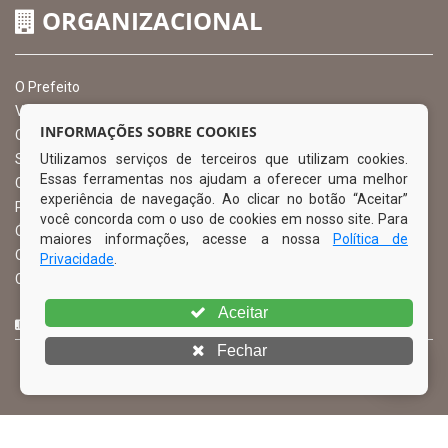
ORGANIZACIONAL
O Prefeito
Vice Prefeito
INFORMAÇÕES SOBRE COOKIES
Ouvidoria Municipal
Utilizamos serviços de terceiros que utilizam cookies.
Serviço de Informação ao Cidadão – SIC
Essas ferramentas nos ajudam a oferecer uma melhor
Chefe de Gabinete
experiência de navegação. Ao clicar no botão “Aceitar”
Procuradoria Geral
você concorda com o uso de cookies em nosso site. Para
Órgão de Controle Interno
maiores informações, acesse a nossa
Política de
Organograma
Privacidade
.
Comissão Permanente de Licitação – CPL
Aceitar
CURTA NOSSA FAN PAGE
Fechar