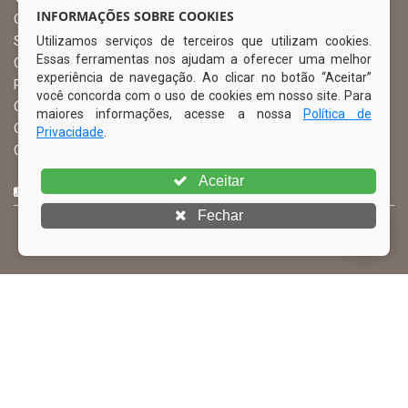
INFORMAÇÕES SOBRE COOKIES
Ouvidoria Municipal
Utilizamos serviços de terceiros que utilizam cookies.
Serviço de Informação ao Cidadão – SIC
Essas ferramentas nos ajudam a oferecer uma melhor
Chefe de Gabinete
experiência de navegação. Ao clicar no botão “Aceitar”
Procuradoria Geral
você concorda com o uso de cookies em nosso site. Para
Órgão de Controle Interno
maiores informações, acesse a nossa
Política de
Organograma
Privacidade
.
Comissão Permanente de Licitação – CPL
Aceitar
CURTA NOSSA FAN PAGE
Fechar
© Copyright 2026 Prefeitura Municipal de Ibimirim | Todos os