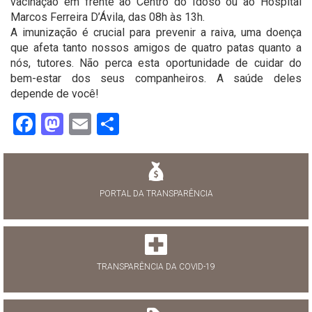
vacinação em frente ao Centro do Idoso ou ao Hospital
Marcos Ferreira D’Ávila, das 08h às 13h.
A imunização é crucial para prevenir a raiva, uma doença
que afeta tanto nossos amigos de quatro patas quanto a
nós, tutores. Não perca esta oportunidade de cuidar do
bem-estar dos seus companheiros. A saúde deles
depende de você!
Facebook
Mastodon
Email
Share
PORTAL DA TRANSPARÊNCIA
TRANSPARÊNCIA DA COVID-19