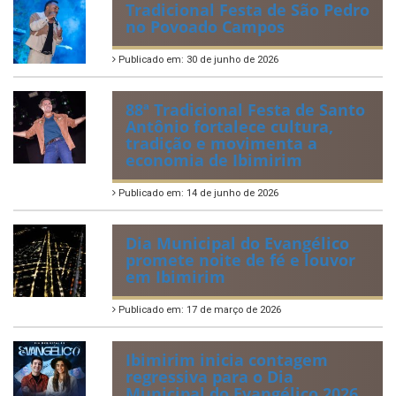
Tradicional Festa de São Pedro
no Povoado Campos
Publicado em: 30 de junho de 2026
88ª Tradicional Festa de Santo
Antônio fortalece cultura,
tradição e movimenta a
economia de Ibimirim
Publicado em: 14 de junho de 2026
Dia Municipal do Evangélico
promete noite de fé e louvor
em Ibimirim
Publicado em: 17 de março de 2026
Ibimirim inicia contagem
regressiva para o Dia
Municipal do Evangélico 2026