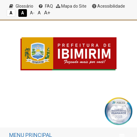
Glossário
FAQ
Mapa do Site
Acessibilidade
A+
A
A
A
A-
MENU PRINCIPAL