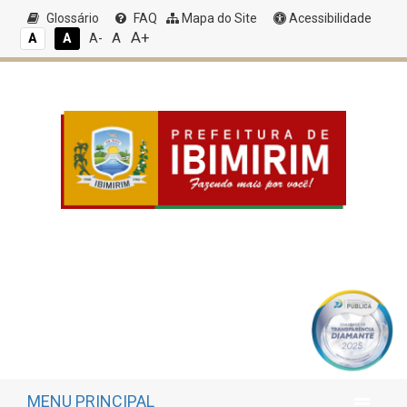
Glossário
FAQ
Mapa do Site
Acessibilidade
A+
A
A
A
A-
MENU PRINCIPAL