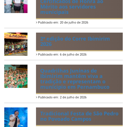
Certificados de Honra ao
Mérito aos servidores
municipais
Publicado em: 20 de julho de 2026
2ª edição do Corre Ibimirim
2026
Publicado em: 6 de julho de 2026
Quadrilhas Juninas de
Ibimirim mantêm viva a
tradição e representam o
munícipio em Pernambuco
Publicado em: 2 de julho de 2026
Tradicional Festa de São Pedro
no Povoado Campos