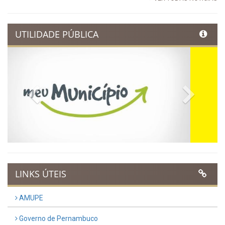
88ª Tradicional Festa de Santo
Antônio fortalece cultura,
tradição e movimenta a
economia de Ibimirim
Publicado em: 14 de junho de 2026
Dia Municipal do Evangélico
promete noite de fé e louvor
em Ibimirim
Publicado em: 17 de março de 2026
Ibimirim inicia contagem
regressiva para o Dia
Municipal do Evangélico 2026
Publicado em: 9 de março de 2026
VER TODAS NOTÍCIAS