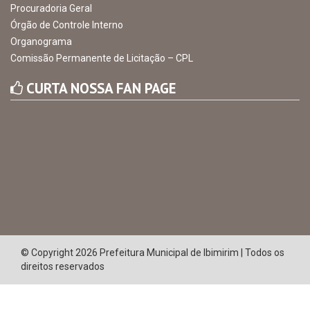
INSTITUCIONAL
CNPJ: 10.105.971.0001-50
Avenida Castro Alves, 432, Centro - CEP: 56-580-000
Atendimento: 07:00hs às 13:00hs
gabinete@ibimirim.pe.gov.br
Ibimirim - PE
ORGANIZACIONAL
O Prefeito
Vice Prefeito
Ouvidoria Municipal
Serviço de Informação ao Cidadão – SIC
Chefe de Gabinete
Procuradoria Geral