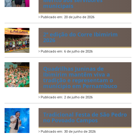
Lei Orgânica Municipal
Regulamentação da Lei de Acesso à Informação
Perguntas Frequentemente Questionadas
ÚLTIMAS NOTÍCIAS
VIII Conferência Municipal dos
Direitos da Criança e do
Adolescente
Publicado em: 21 de julho de 2026
IBIPREV realiza entrega dos
Certificados de Honra ao
Mérito aos servidores
municipais