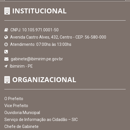
Controladoria-Geral da União
Confederação Nacional de Municípios - CNM
QEdu
SICONFI - Tesouro Nacional
Consultar Convênios
Receber Informações sobre novos Repasses
Hora:
19:47
/
Segunda-Feira
,
10 de
agosto de 2026
MAPA DO SITE
EXIBIR MAPA DO SITE