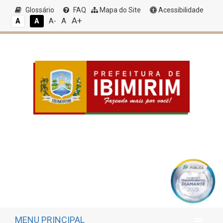
Glossário
FAQ
Mapa do Site
Acessibilidade
A+
A
A
A
A-
MENU PRINCIPAL