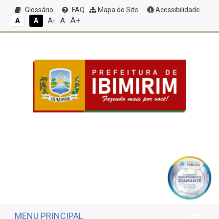
Glossário
FAQ
Mapa do Site
Acessibilidade
A+
A
A
A
A-
MENU PRINCIPAL