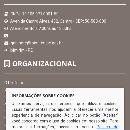
CNPJ: 10.105.971.0001-50
Avenida Castro Alves, 432, Centro - CEP: 56-580-000
Atendimento: 07:00hs às 13:00hs
gabinete@ibimirim.pe.gov.br
Ibimirim - PE
ORGANIZACIONAL
O Prefeito
Vice Prefeito
INFORMAÇÕES SOBRE COOKIES
Ouvidoria Municipal
Utilizamos serviços de terceiros que utilizam cookies.
Serviço de Informação ao Cidadão – SIC
Essas ferramentas nos ajudam a oferecer uma melhor
Chefe de Gabinete
experiência de navegação. Ao clicar no botão “Aceitar”
Procuradoria Geral
você concorda com o uso de cookies em nosso site. Para
Órgão de Controle Interno
maiores informações, acesse a nossa
Política de