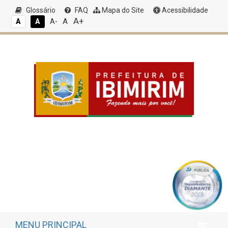
Glossário
FAQ
Mapa do Site
Acessibilidade
A+
A
A
A
A-
MENU PRINCIPAL