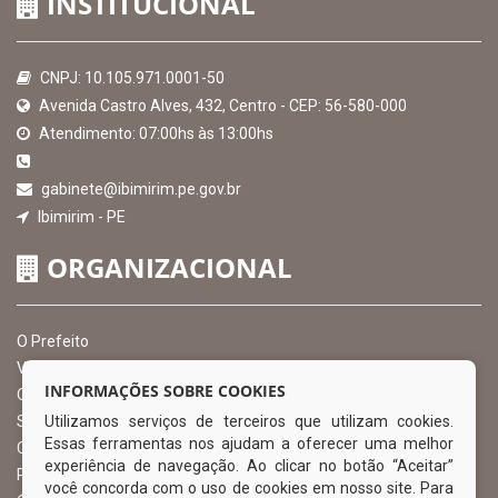
INSTITUCIONAL
CNPJ: 10.105.971.0001-50
Avenida Castro Alves, 432, Centro - CEP: 56-580-000
Atendimento: 07:00hs às 13:00hs
gabinete@ibimirim.pe.gov.br
Ibimirim - PE
ORGANIZACIONAL
O Prefeito
Vice Prefeito
INFORMAÇÕES SOBRE COOKIES
Ouvidoria Municipal
Utilizamos serviços de terceiros que utilizam cookies.
Serviço de Informação ao Cidadão – SIC
Essas ferramentas nos ajudam a oferecer uma melhor
Chefe de Gabinete
experiência de navegação. Ao clicar no botão “Aceitar”
Procuradoria Geral
você concorda com o uso de cookies em nosso site. Para