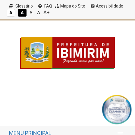
Glossário
FAQ
Mapa do Site
Acessibilidade
A+
A
A
A
A-
MENU PRINCIPAL