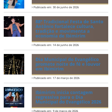
Publicado em: 30 de junho de 2026
88ª Tradicional Festa de Santo
Antônio fortalece cultura,
tradição e movimenta a
economia de Ibimirim
Publicado em: 14 de junho de 2026
Dia Municipal do Evangélico
promete noite de fé e louvor
em Ibimirim
Publicado em: 17 de março de 2026
Ibimirim inicia contagem
regressiva para o Dia
Municipal do Evangélico 2026
Publicado em: 9 de março de 2026