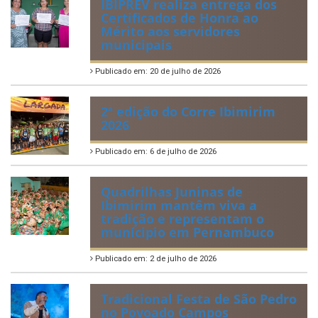
IBIPREV realiza entrega dos
Certificados de Honra ao
Mérito aos servidores
municipais
Publicado em: 20 de julho de 2026
2ª edição do Corre Ibimirim
2026
Publicado em: 6 de julho de 2026
Quadrilhas Juninas de
Ibimirim mantêm viva a
tradição e representam o
munícipio em Pernambuco
Publicado em: 2 de julho de 2026
Tradicional Festa de São Pedro
no Povoado Campos