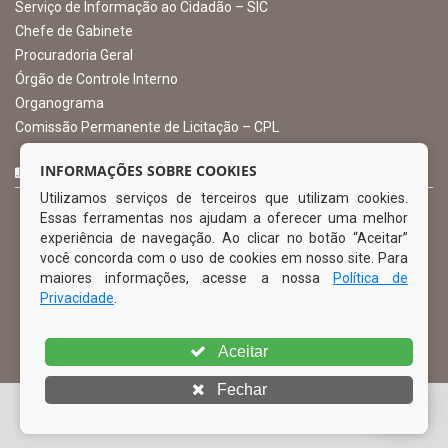
Serviço de Informação ao Cidadão – SIC
Chefe de Gabinete
Procuradoria Geral
Órgão de Controle Interno
Organograma
Comissão Permanente de Licitação – CPL
CURTA NOSSA FAN PAGE
INFORMAÇÕES SOBRE COOKIES
Utilizamos serviços de terceiros que utilizam cookies.
Essas ferramentas nos ajudam a oferecer uma melhor
experiência de navegação. Ao clicar no botão “Aceitar”
você concorda com o uso de cookies em nosso site. Para
maiores informações, acesse a nossa
Política de
Privacidade
.
Aceitar
Fechar
© Copyright 2026 Prefeitura Municipal de Ibimirim | Todos os
direitos reservados