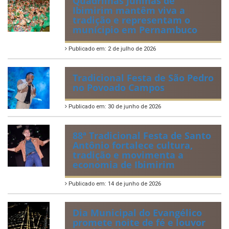
Quadrilhas Juninas de
Ibimirim mantêm viva a
tradição e representam o
munícipio em Pernambuco
Publicado em: 2 de julho de 2026
Tradicional Festa de São Pedro
no Povoado Campos
Publicado em: 30 de junho de 2026
88ª Tradicional Festa de Santo
Antônio fortalece cultura,
tradição e movimenta a
economia de Ibimirim
Publicado em: 14 de junho de 2026
Dia Municipal do Evangélico
promete noite de fé e louvor