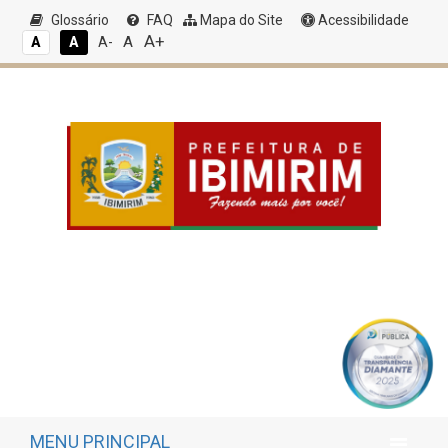
Glossário
FAQ
Mapa do Site
Acessibilidade
A+
A
A
A
A-
MENU PRINCIPAL