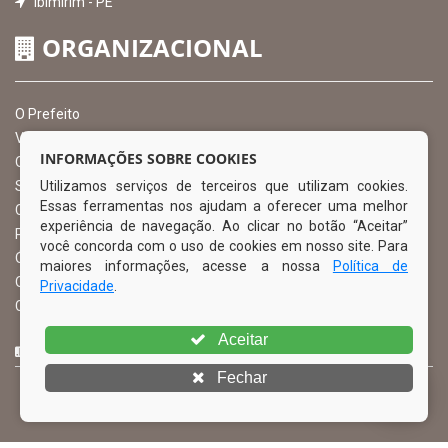
Ibimirim - PE
ORGANIZACIONAL
O Prefeito
Vice Prefeito
INFORMAÇÕES SOBRE COOKIES
Ouvidoria Municipal
Utilizamos serviços de terceiros que utilizam cookies.
Serviço de Informação ao Cidadão – SIC
Essas ferramentas nos ajudam a oferecer uma melhor
Chefe de Gabinete
experiência de navegação. Ao clicar no botão “Aceitar”
Procuradoria Geral
você concorda com o uso de cookies em nosso site. Para
Órgão de Controle Interno
maiores informações, acesse a nossa
Política de
Organograma
Privacidade
.
Comissão Permanente de Licitação – CPL
Aceitar
CURTA NOSSA FAN PAGE
Fechar