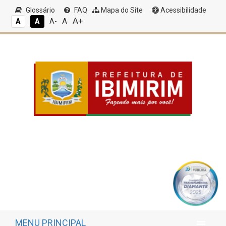
Glossário
FAQ
Mapa do Site
Acessibilidade
A+
A
A
A
A-
MENU PRINCIPAL