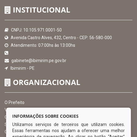
INSTITUCIONAL
CNPJ: 10.105.971.0001-50
Avenida Castro Alves, 432, Centro - CEP: 56-580-000
Atendimento: 07:00hs às 13:00hs
gabinete@ibimirim.pe.gov.br
Ibimirim - PE
ORGANIZACIONAL
O Prefeito
Vice Prefeito
INFORMAÇÕES SOBRE COOKIES
Ouvidoria Municipal
Utilizamos serviços de terceiros que utilizam cookies.
Serviço de Informação ao Cidadão – SIC
Essas ferramentas nos ajudam a oferecer uma melhor
Chefe de Gabinete
experiência de navegação. Ao clicar no botão “Aceitar”