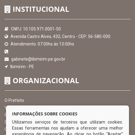
INSTITUCIONAL
CNPJ: 10.105.971.0001-50
Avenida Castro Alves, 432, Centro - CEP: 56-580-000
Atendimento: 07:00hs às 13:00hs
gabinete@ibimirim.pe.gov.br
Ibimirim - PE
ORGANIZACIONAL
O Prefeito
Vice Prefeito
INFORMAÇÕES SOBRE COOKIES
Ouvidoria Municipal
Utilizamos serviços de terceiros que utilizam cookies.
Serviço de Informação ao Cidadão – SIC
Essas ferramentas nos ajudam a oferecer uma melhor
Chefe de Gabinete
experiência de navegação. Ao clicar no botão “Aceitar”