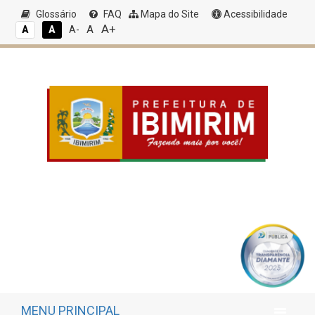
Glossário
FAQ
Mapa do Site
Acessibilidade
A+
A
A
A
A-
MENU PRINCIPAL