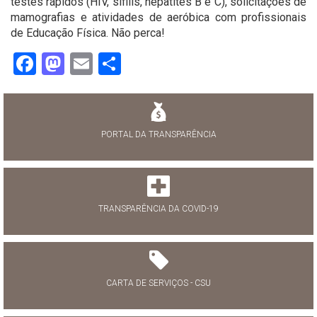
testes rápidos (HIV, sífilis, hepatites B e C), solicitações de
mamografias e atividades de aeróbica com profissionais
de Educação Física. Não perca!
Facebook
Mastodon
Email
Share
PORTAL DA TRANSPARÊNCIA
TRANSPARÊNCIA DA COVID-19
CARTA DE SERVIÇOS - CSU